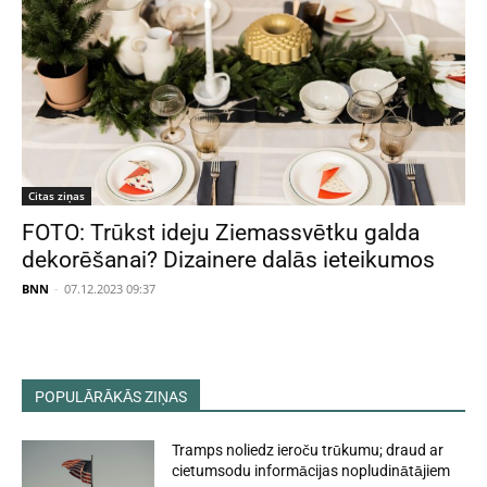
Citas ziņas
FOTO: Trūkst ideju Ziemassvētku galda
dekorēšanai? Dizainere dalās ieteikumos
BNN
-
07.12.2023 09:37
POPULĀRĀKĀS ZIŅAS
Tramps noliedz ieroču trūkumu; draud ar
cietumsodu informācijas nopludinātājiem