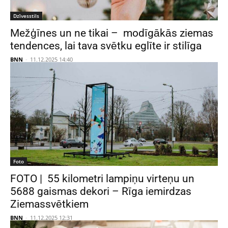
Dzīvesstils
Mežģīnes un ne tikai – modīgākās ziemas
tendences, lai tava svētku eglīte ir stilīga
BNN
-
11.12.2025 14:40
Foto
FOTO | 55 kilometri lampiņu virteņu un
5688 gaismas dekori – Rīga iemirdzas
Ziemassvētkiem
BNN
-
11.12.2025 12:31