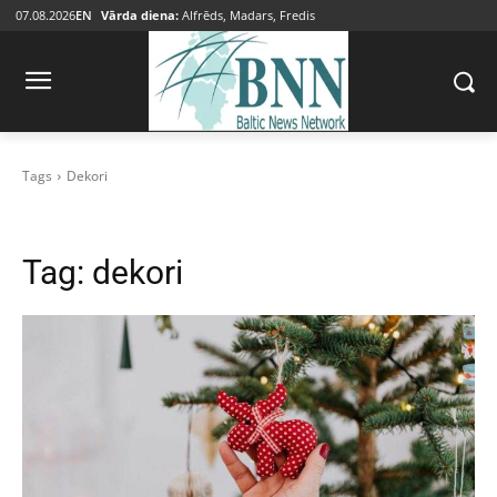
07.08.2026
EN
Vārda diena:
Alfrēds, Madars, Fredis
Tags
Dekori
Tag:
dekori