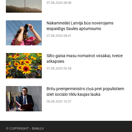
07.08.2026 08:48
Nākamnedēļ Latvijā būs novērojams
iespaidīgs Saules aptumsums
07.08.2026 08:41
Silto gaisa masu nomainot vēsākai, tveice
atkāpsies
07.08.2026 06:58
Britu premjerministrs cīņā pret populistiem
iziet sociālo tīklu kaujas laukā
06.08.2026 16:37
© COPYRIGHT - BNN.LV