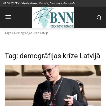
09.08.2026
EN
Vārda diena:
Madara, Genoveva, Genovefa
Tags
Demogrāfijas krīze Latvijā
Tag:
demogrāfijas krīze Latvijā