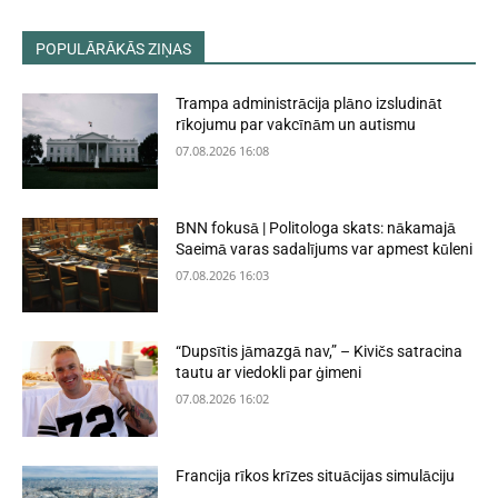
POPULĀRĀKĀS ZIŅAS
Trampa administrācija plāno izsludināt
rīkojumu par vakcīnām un autismu
07.08.2026 16:08
BNN fokusā | Politologa skats: nākamajā
Saeimā varas sadalījums var apmest kūleni
07.08.2026 16:03
“Dupsītis jāmazgā nav,” – Kivičs satracina
tautu ar viedokli par ģimeni
07.08.2026 16:02
Francija rīkos krīzes situācijas simulāciju