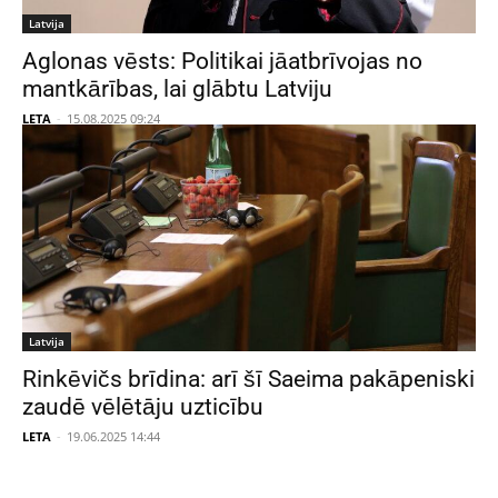
Latvija
Aglonas vēsts: Politikai jāatbrīvojas no
mantkārības, lai glābtu Latviju
LETA
-
15.08.2025 09:24
Latvija
Rinkēvičs brīdina: arī šī Saeima pakāpeniski
zaudē vēlētāju uzticību
LETA
-
19.06.2025 14:44