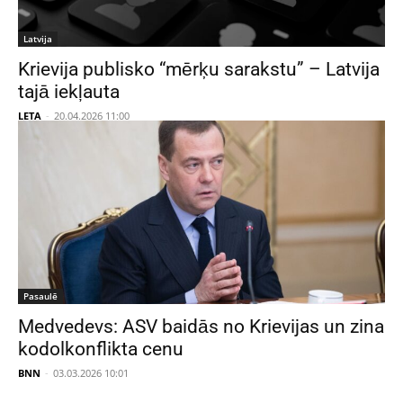
Latvija
Krievija publisko “mērķu sarakstu” – Latvija
tajā iekļauta
LETA
-
20.04.2026 11:00
Pasaulē
Medvedevs: ASV baidās no Krievijas un zina
kodolkonflikta cenu
BNN
-
03.03.2026 10:01