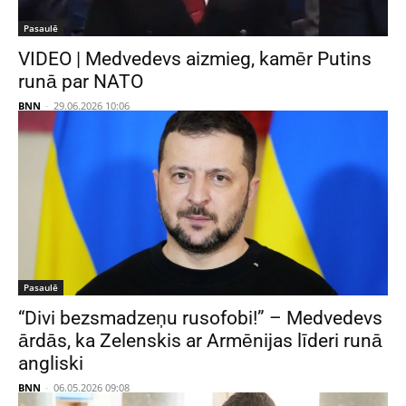
Pasaulē
VIDEO | Medvedevs aizmieg, kamēr Putins
runā par NATO
BNN
-
29.06.2026 10:06
Pasaulē
“Divi bezsmadzeņu rusofobi!” – Medvedevs
ārdās, ka Zelenskis ar Armēnijas līderi runā
angliski
BNN
-
06.05.2026 09:08