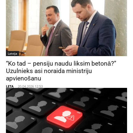
Latvija
“Ko tad – pensiju naudu liksim betonā?”
Uzulnieks asi noraida ministriju
apvienošanu
LETA
-
20.04.2026 12:53