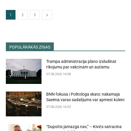
1
2
3
POPULĀRĀKĀS ZIŅAS
Trampa administrācija plāno izsludināt
rīkojumu par vakcīnām un autismu
07.08.2026 16:08
BNN fokusā | Politologa skats: nākamajā
Saeimā varas sadalījums var apmest kūleni
07.08.2026 16:03
“Dupsītis jāmazgā nav,” – Kivičs satracina