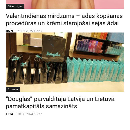
Citas ziņas
Valentīndienas mirdzums – ādas kopšanas
procedūras un krēmi starojošai sejas ādai
BNN
-
21.01.2025 15:23
Bizness
“Douglas” pārvaldītāja Latvijā un Lietuvā
pamatkapitāls samazināts
LETA
-
30.06.2024 16:27