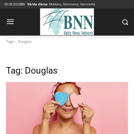
09.08.2026
EN
Vārda diena:
Madara, Genoveva, Genovefa
Tags
Douglas
Tag:
Douglas