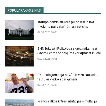
POPULĀRĀKĀS ZIŅAS
Trampa administrācija plāno izsludināt
rīkojumu par vakcīnām un autismu
07.08.2026 16:08
BNN fokusā | Politologa skats: nākamajā
Saeimā varas sadalījums var apmest kūleni
07.08.2026 16:03
“Dupsītis jāmazgā nav,” – Kivičs satracina
tautu ar viedokli par ģimeni
07.08.2026 16:02
Francija rīkos krīzes situācijas simulāciju