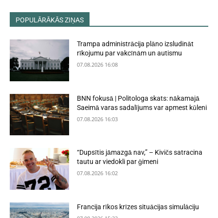
POPULĀRĀKĀS ZIŅAS
Trampa administrācija plāno izsludināt
rīkojumu par vakcīnām un autismu
07.08.2026 16:08
BNN fokusā | Politologa skats: nākamajā
Saeimā varas sadalījums var apmest kūleni
07.08.2026 16:03
“Dupsītis jāmazgā nav,” – Kivičs satracina
tautu ar viedokli par ģimeni
07.08.2026 16:02
Francija rīkos krīzes situācijas simulāciju