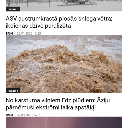
Pasaulē
ASV austrumkrastā plosās sniega vētra;
ikdienas dzīve paralizēta
BNN
-
26.01.2026 16:23
Pasaulē
No karstuma viļņiem līdz plūdiem: Āziju
pārņēmuši ekstrēmi laika apstākļi
BNN
-
07.08.2025 14:51