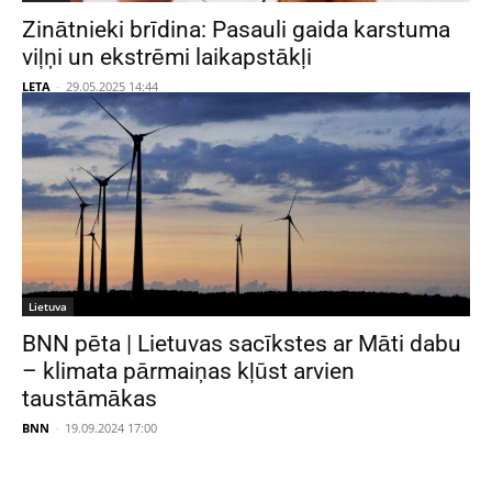
Zinātnieki brīdina: Pasauli gaida karstuma
viļņi un ekstrēmi laikapstākļi
LETA
-
29.05.2025 14:44
Lietuva
BNN pēta | Lietuvas sacīkstes ar Māti dabu
– klimata pārmaiņas kļūst arvien
taustāmākas
BNN
-
19.09.2024 17:00