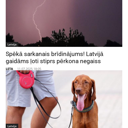
Latvija
Spēkā sarkanais brīdinājums! Latvijā
gaidāms ļoti stiprs pērkona negaiss
LETA
-
11.07.2025 18:05
Latvija