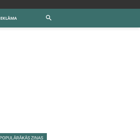
REKLĀMA
POPULĀRĀKĀS ZIŅAS