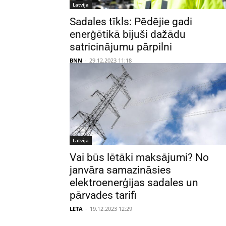
Latvija
Sadales tīkls: Pēdējie gadi
enerģētikā bijuši dažādu
satricinājumu pārpilni
BNN
-
29.12.2023 11:18
Latvija
Vai būs lētāki maksājumi? No
janvāra samazināsies
elektroenerģijas sadales un
pārvades tarifi
LETA
-
19.12.2023 12:29