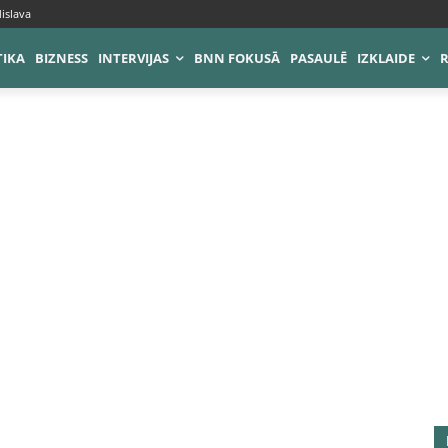
islava
TIKA
BIZNESS
INTERVIJAS
BNN FOKUSĀ
PASAULĒ
IZKLAIDE