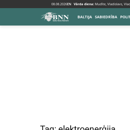
08.08.2026
EN
Vārda diena:
Mudīte, Vladislavs, Vlad
Tags
Elektroenerģija
BALTIJA
SABIEDRĪBA
POLI
Tag:
elektroenerģija