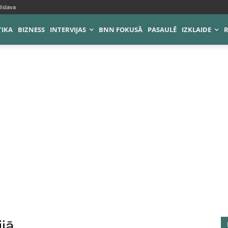
islava
TIKA
BIZNESS
INTERVIJAS
BNN FOKUSĀ
PASAULĒ
IZKLAIDE
ijā