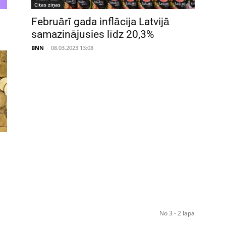
Citas ziņas
Februārī gada inflācija Latvijā
samazinājusies līdz 20,3%
BNN
-
08.03.2023 13:08
No 3 - 2 lapa