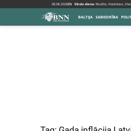
08.08.2026
EN
Vārda diena:
Mudīte, Vladislavs, Vlad
Tags
Gada inflācija Latvijā
BALTIJA
SABIEDRĪBA
POLI
Tag:
Gada inflācija Latv