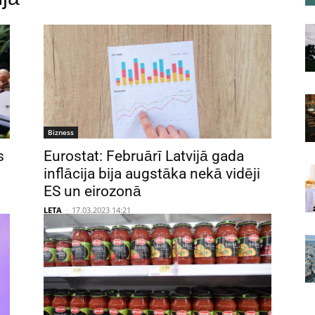
Bizness
s
Eurostat: Februārī Latvijā gada
inflācija bija augstāka nekā vidēji
ES un eirozonā
LETA
-
17.03.2023 14:21