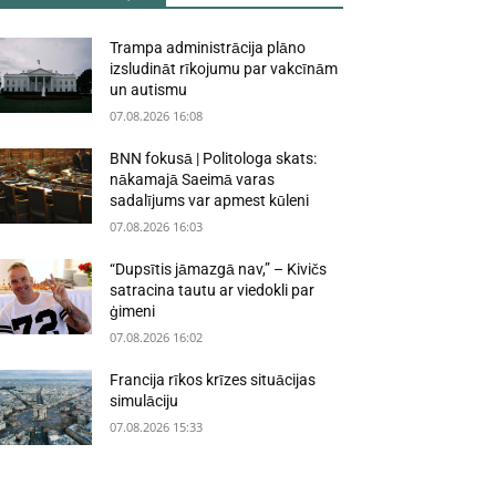
Trampa administrācija plāno
izsludināt rīkojumu par vakcīnām
un autismu
07.08.2026 16:08
BNN fokusā | Politologa skats:
nākamajā Saeimā varas
sadalījums var apmest kūleni
07.08.2026 16:03
“Dupsītis jāmazgā nav,” – Kivičs
satracina tautu ar viedokli par
ģimeni
07.08.2026 16:02
Francija rīkos krīzes situācijas
simulāciju
07.08.2026 15:33