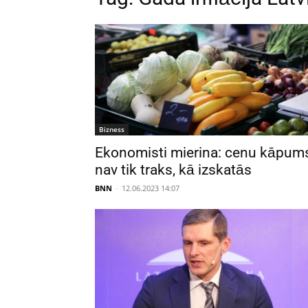
Bizness
Ekonomisti mierina: cenu kāpum
nav tik traks, kā izskatās
BNN
-
12.06.2023 14:07