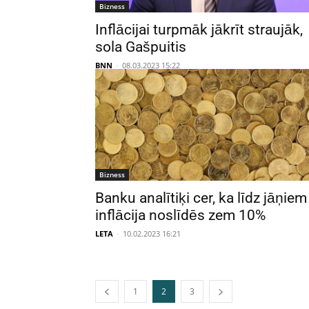
Bizness
Inflācijai turpmāk jākrīt straujāk,
sola Gašpuitis
BNN
-
08.03.2023 15:22
Bizness
Banku analītiķi cer, ka līdz jāņiem
inflācija noslīdēs zem 10%
LETA
-
10.02.2023 16:21
1
2
3