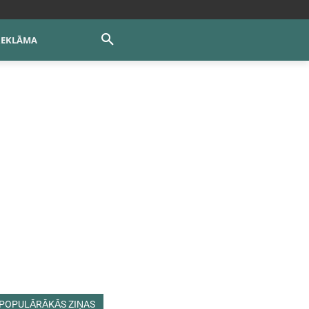
REKLĀMA
POPULĀRĀKĀS ZIŅAS