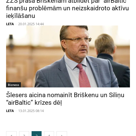
ZZS prasa Briškenam atbildēt par “airBaltic”
finanšu problēmām un neizskaidroto aktīvu
ieķīlāšanu
LETA
-
20.01.2025 14:44
Bizness
Šlesers aicina nomainīt Briškenu un Siliņu
“airBaltic” krīzes dēļ
LETA
-
13.01.2025 08:14