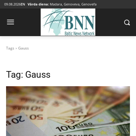
09.08.2026
EN
Vārda diena:
Madara, Genoveva, Genovefa
Tags
Gauss
Tag:
Gauss