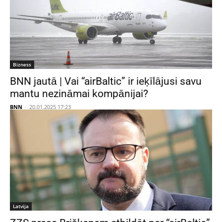
Bizness
BNN jautā | Vai “airBaltic” ir ieķīlājusi savu
mantu nezināmai kompānijai?
BNN
-
20.01.2025 17:23
Latvija