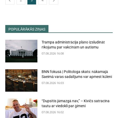
2
3
4
POPULĀRĀKĀS ZIŅAS
Trampa administrācija plāno izsludināt
rīkojumu par vakcīnām un autismu
07.08.2026 16:08
BNN fokusā | Politologa skats: nākamajā
Saeimā varas sadalījums var apmest kūleni
07.08.2026 16:03
“Dupsītis jāmazgā nav,” – Kivičs satracina
tautu ar viedokli par ģimeni
07.08.2026 16:02