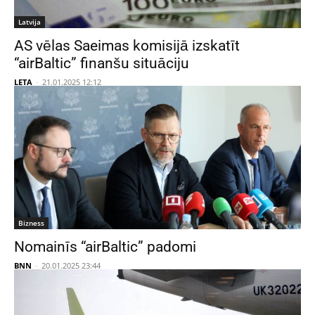
Latvija
AS vēlas Saeimas komisijā izskatīt
“airBaltic” finanšu situāciju
LETA
-
21.01.2025 12:12
Bizness
Nomainīs “airBaltic” padomi
BNN
-
20.01.2025 23:44