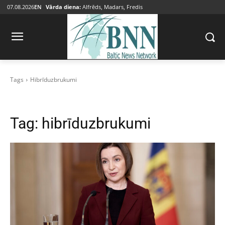
07.08.2026
EN
Vārda diena:
Alfrēds, Madars, Fredis
Tags
Hibrīduzbrukumi
Tag:
hibrīduzbrukumi