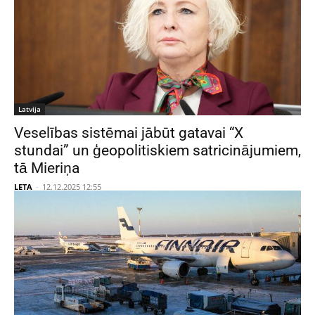
Latvija
Veselības sistēmai jābūt gatavai “X
stundai” un ģeopolitiskiem satricinājumiem,
tā Mieriņa
LETA
-
12.12.2025 12:55