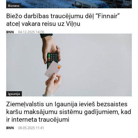
Bizness
Biežo darbības traucējumu dēļ “Finnair”
atceļ vakara reisu uz Viļņu
BNN
-
04.12.2025 14:08
Igaunija
Ziemeļvalstis un Igaunija ievieš bezsaistes
karšu maksājumu sistēmu gadījumiem, kad
ir interneta traucējumi
BNN
-
08.05.2025 11:41