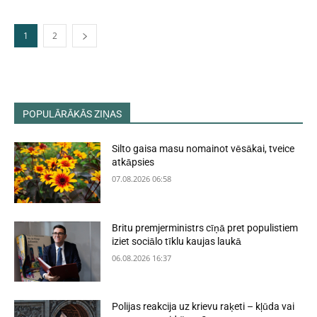
1
2
POPULĀRĀKĀS ZIŅAS
Silto gaisa masu nomainot vēsākai, tveice
atkāpsies
07.08.2026 06:58
Britu premjerministrs cīņā pret populistiem
iziet sociālo tīklu kaujas laukā
06.08.2026 16:37
Polijas reakcija uz krievu raķeti – kļūda vai