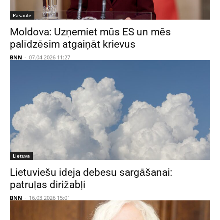
Pasaulē
Moldova: Uzņemiet mūs ES un mēs
palīdzēsim atgaiņāt krievus
BNN
-
07.04.2026 11:27
Lietuva
Lietuviešu ideja debesu sargāšanai:
patruļas dirižabļi
BNN
-
16.03.2026 15:01