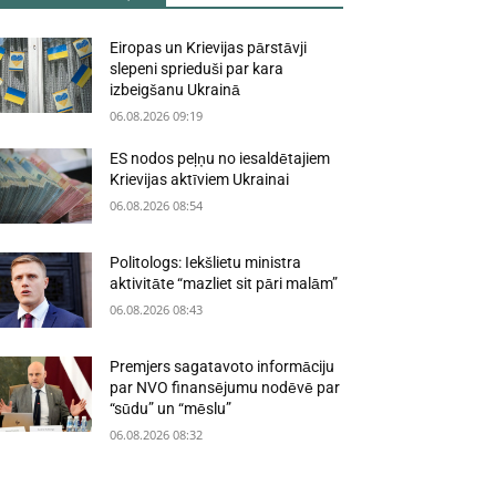
Eiropas un Krievijas pārstāvji
slepeni sprieduši par kara
izbeigšanu Ukrainā
06.08.2026 09:19
ES nodos peļņu no iesaldētajiem
Krievijas aktīviem Ukrainai
06.08.2026 08:54
Politologs: Iekšlietu ministra
aktivitāte “mazliet sit pāri malām”
06.08.2026 08:43
Premjers sagatavoto informāciju
par NVO finansējumu nodēvē par
“sūdu” un “mēslu”
06.08.2026 08:32