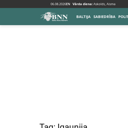
06.08.2026
EN
Vārda diena:
Askolds, Aisma
Tags
Igaunija
BALTIJA
SABIEDRĪBA
POLI
Tag:
Igaunija