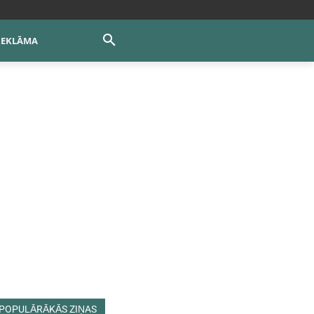
REKLĀMA
POPULĀRĀKĀS ZIŅAS