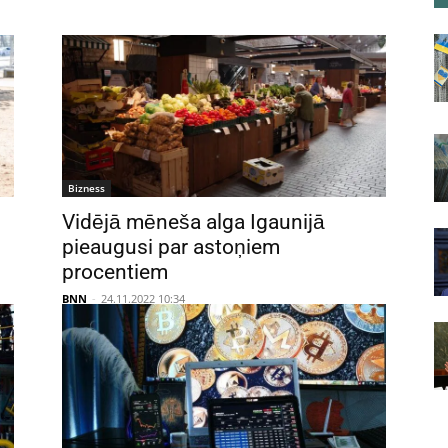
Bizness
Vidējā mēneša alga Igaunijā
pieaugusi par astoņiem
procentiem
BNN
-
24.11.2022 10:34