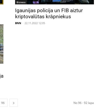
Bizness
Igaunijas policija un FIB aiztur
kriptovalūtas krāpniekus
BNN
-
22.11.2022 12:05
ja
96
No 96 - 92 lapa