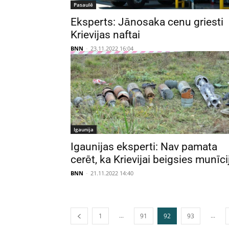
Pasaulē
Eksperts: Jānosaka cenu griesti
Krievijas naftai
BNN
-
23.11.2022 16:04
Igaunija
Igaunijas eksperti: Nav pamata
cerēt, ka Krievijai beigsies munīci
BNN
-
21.11.2022 14:40
...
...
1
91
92
93