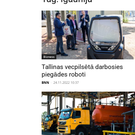
Bizness
Tallinas vecpilsētā darbosies
piegādes roboti
BNN
-
24.11.2022 10:37