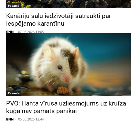
Pasaulē
Kanāriju salu iedzīvotāji satraukti par
iespējamo karantīnu
BNN
-
07.05.2026 11:05
Pasaulē
PVO: Hanta vīrusa uzliesmojums uz kruīza
kuģa nav pamats panikai
BNN
-
05.05.2026 12:44