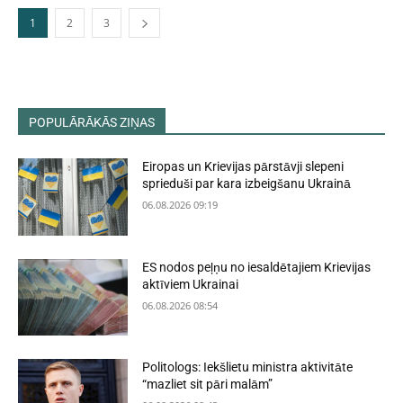
1
2
3
POPULĀRĀKĀS ZIŅAS
Eiropas un Krievijas pārstāvji slepeni
sprieduši par kara izbeigšanu Ukrainā
06.08.2026 09:19
ES nodos peļņu no iesaldētajiem Krievijas
aktīviem Ukrainai
06.08.2026 08:54
Politologs: Iekšlietu ministra aktivitāte
“mazliet sit pāri malām”