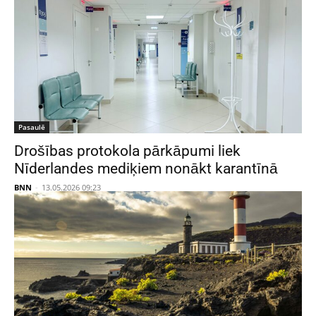
Pasaulē
Drošības protokola pārkāpumi liek
Nīderlandes mediķiem nonākt karantīnā
BNN
-
13.05.2026 09:23