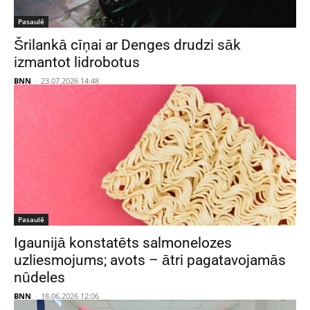
Pasaulē
Šrilankā cīņai ar Denges drudzi sāk
izmantot lidrobotus
BNN
-
23.07.2026 14:48
Pasaulē
Igaunijā konstatēts salmonelozes
uzliesmojums; avots – ātri pagatavojamās
nūdeles
BNN
-
18.06.2026 12:06