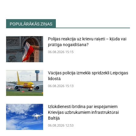
POPULĀRĀKĀS ZIŅAS
Polijas reakcija uz krievu raķeti – kļūda vai
prātīga nogaidīšana?
06.08.2026 15:15
Vācijas policija izmeklē spridzekli Leipcigas
lidostā
06.08.2026 15:13
Izlūkdienesti brīdina par iespējamiem
Krievijas uzbrukumiem infrastruktūrai
Baltijā
06.08.2026 12:53