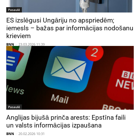
Pasaulē
ES izslēgusi Ungāriju no apspriedēm;
iemesls – bažas par informācijas nodošanu
krieviem
BNN
-
23.03.2026 11:39
Pasaulē
Anglijas bijušā prinča arests: Epstīna faili
un valsts informācijas izpaušana
BNN
-
20.02.2026 10:31