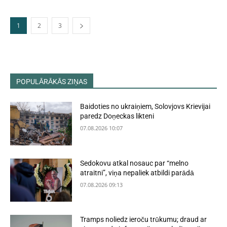
1
2
3
POPULĀRĀKĀS ZIŅAS
Baidoties no ukraiņiem, Solovjovs Krievijai
paredz Doņeckas likteni
07.08.2026 10:07
Sedokovu atkal nosauc par “melno
atraitni”, viņa nepaliek atbildi parādā
07.08.2026 09:13
Tramps noliedz ieroču trūkumu; draud ar