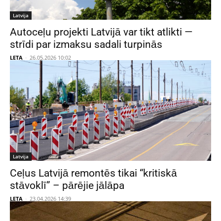
Latvija
Autoceļu projekti Latvijā var tikt atlikti —
strīdi par izmaksu sadali turpinās
LETA
-
26.05.2026 10:02
Latvija
Ceļus Latvijā remontēs tikai “kritiskā
stāvoklī” – pārējie jālāpa
LETA
-
23.04.2026 14:39