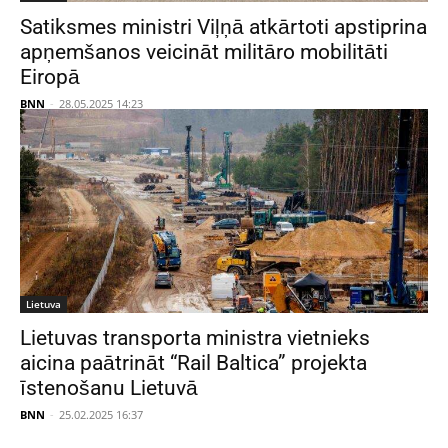
Satiksmes ministri Viļņā atkārtoti apstiprina
apņemšanos veicināt militāro mobilitāti
Eiropā
BNN
-
28.05.2025 14:23
Lietuva
Lietuvas transporta ministra vietnieks
aicina paātrināt “Rail Baltica” projekta
īstenošanu Lietuvā
BNN
-
25.02.2025 16:37