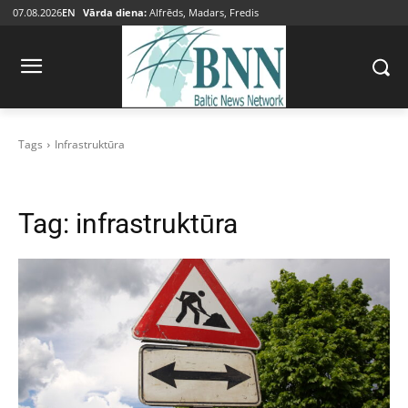
07.08.2026
EN
Vārda diena:
Alfrēds, Madars, Fredis
Tags
Infrastruktūra
Tag:
infrastruktūra