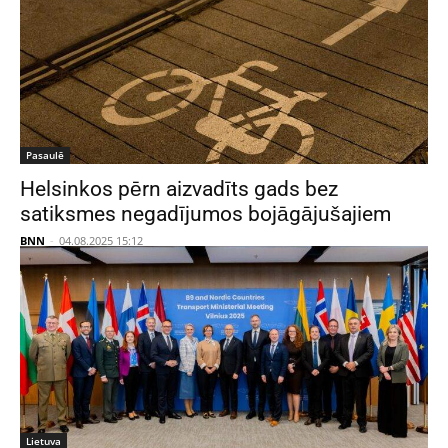
Pasaulē
Helsinkos pērn aizvadīts gads bez
satiksmes negadījumos bojāgājušajiem
BNN
-
04.08.2025 15:12
Lietuva