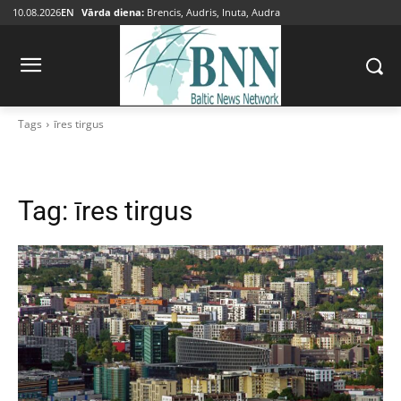
10.08.2026
EN
Vārda diena:
Brencis, Audris, Inuta, Audra
Tags
īres tirgus
Tag:
īres tirgus