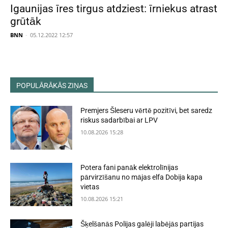
Igaunijas īres tirgus atdziest: īrniekus atrast
grūtāk
BNN
-
05.12.2022 12:57
POPULĀRĀKĀS ZIŅAS
Premjers Šleseru vērtē pozitīvi, bet saredz
riskus sadarbībai ar LPV
10.08.2026 15:28
Potera fani panāk elektrolīnijas
pārvirzīšanu no mājas elfa Dobija kapa
vietas
10.08.2026 15:21
Šķelšanās Polijas galēji labējās partijas