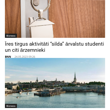
Bizness
Īres tirgus aktivitāti “silda” ārvalstu studenti
un citi ārzemnieki
BNN
-
24.05.2023 09:26
Bizness