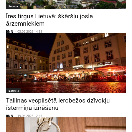
Lietuva
Īres tirgus Lietuvā: šķēršļu josla
ārzemniekiem
BNN
-
03.02.2026 14:38
Igaunija
Tallinas vecpilsētā ierobežos dzīvokļu
īstermiņa izīrēšanu
BNN
-
19.06.2025 12:45