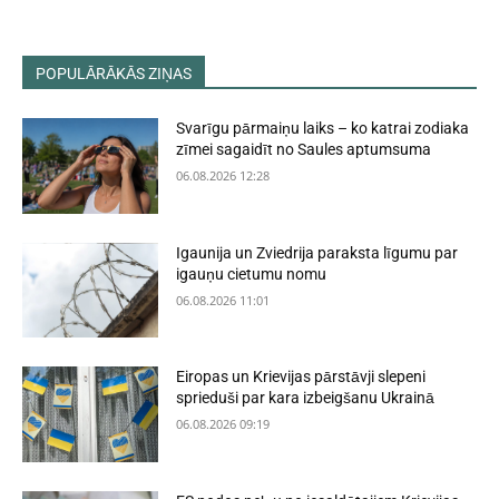
POPULĀRĀKĀS ZIŅAS
Svarīgu pārmaiņu laiks – ko katrai zodiaka
zīmei sagaidīt no Saules aptumsuma
06.08.2026 12:28
Igaunija un Zviedrija paraksta līgumu par
igauņu cietumu nomu
06.08.2026 11:01
Eiropas un Krievijas pārstāvji slepeni
sprieduši par kara izbeigšanu Ukrainā
06.08.2026 09:19