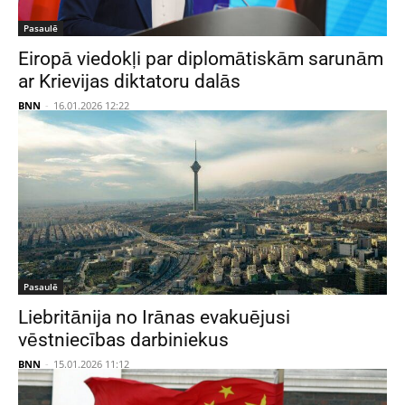
Pasaulē
Eiropā viedokļi par diplomātiskām sarunām
ar Krievijas diktatoru dalās
BNN
-
16.01.2026 12:22
Pasaulē
Liebritānija no Irānas evakuējusi
vēstniecības darbiniekus
BNN
-
15.01.2026 11:12