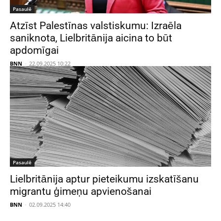
Pasaulē
Atzīst Palestīnas valstiskumu: Izraēla
saniknota, Lielbritānija aicina to būt
apdomīgai
BNN
-
22.09.2025 10:22
Pasaulē
Lielbritānija aptur pieteikumu izskatīšanu
migrantu ģimeņu apvienošanai
BNN
-
02.09.2025 14:40