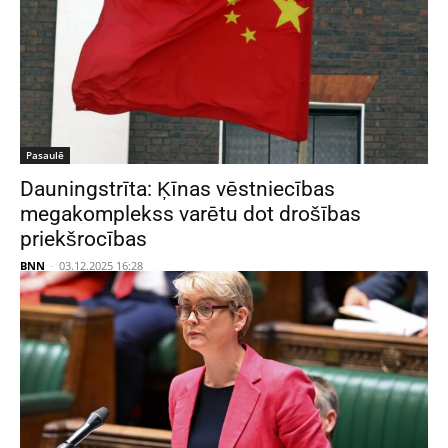
Pasaulē
Dauningstrīta: Ķīnas vēstniecības
megakomplekss varētu dot drošības
priekšrocības
BNN
-
03.12.2025 16:28