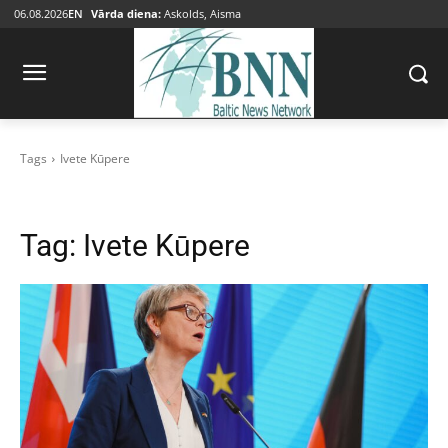
06.08.2026
EN
Vārda diena:
Askolds, Aisma
Tags
Ivete Kūpere
Tag:
Ivete Kūpere