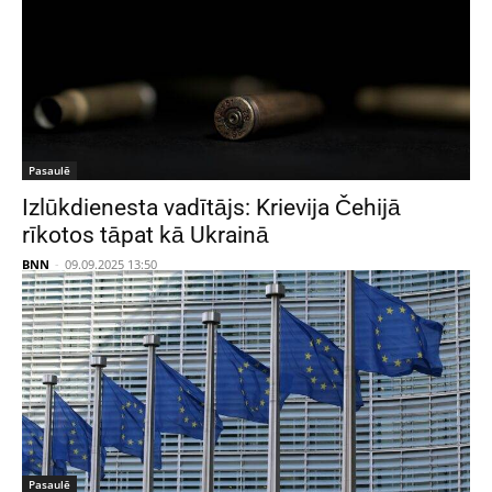
Pasaulē
Izlūkdienesta vadītājs: Krievija Čehijā
rīkotos tāpat kā Ukrainā
BNN
-
09.09.2025 13:50
Pasaulē