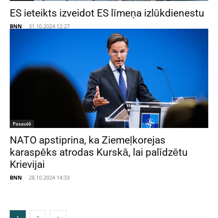
ES ieteikts izveidot ES līmeņa izlūkdienestu
BNN
-
31.10.2024 12:27
Pasaulē
NATO apstiprina, ka Ziemeļkorejas
karaspēks atrodas Kurskā, lai palīdzētu
Krievijai
BNN
-
28.10.2024 14:33