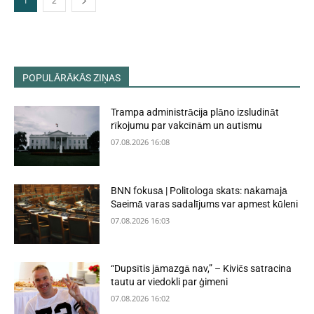
1
2
POPULĀRĀKĀS ZIŅAS
Trampa administrācija plāno izsludināt
rīkojumu par vakcīnām un autismu
07.08.2026 16:08
BNN fokusā | Politologa skats: nākamajā
Saeimā varas sadalījums var apmest kūleni
07.08.2026 16:03
“Dupsītis jāmazgā nav,” – Kivičs satracina
tautu ar viedokli par ģimeni
07.08.2026 16:02