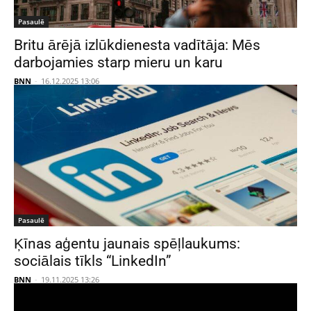
Pasaulē
Britu ārējā izlūkdienesta vadītāja: Mēs
darbojamies starp mieru un karu
BNN
-
16.12.2025 13:06
Pasaulē
Ķīnas aģentu jaunais spēļlaukums:
sociālais tīkls “LinkedIn”
BNN
-
19.11.2025 13:26