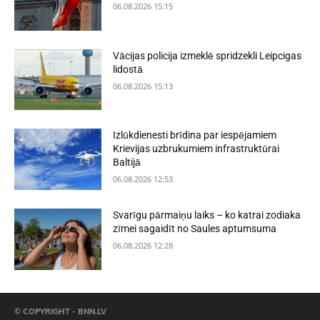
06.08.2026 15:15
Vācijas policija izmeklē spridzekli Leipcigas
lidostā
06.08.2026 15:13
Izlūkdienesti brīdina par iespējamiem
Krievijas uzbrukumiem infrastruktūrai
Baltijā
06.08.2026 12:53
Svarīgu pārmaiņu laiks – ko katrai zodiaka
zīmei sagaidīt no Saules aptumsuma
06.08.2026 12:28
© COPYRIGHT - BNN.LV