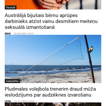
Pasaulē
Austrālijā bijušais bērnu aprūpes
darbinieks atzīst vainu desmitiem meiteņu
seksuālā izmantošanā
BNN
-
02.09.2024 14:31
Sabiedrība
Pludmales volejbola trenerim draud mūža
ieslodzījums par audzēknes izvarošanu
LETA
-
22.11.2023 12:52