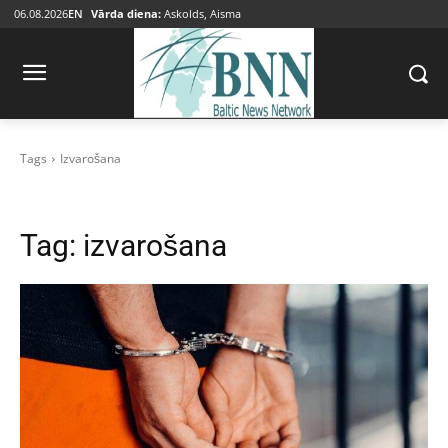
06.08.2026
EN
Vārda diena:
Askolds, Aisma
Tags
Izvarošana
Tag:
izvarošana