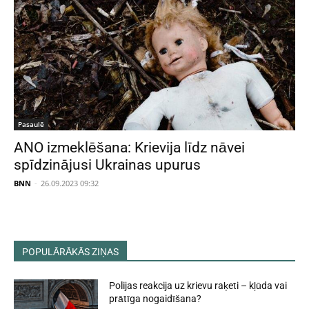
Pasaulē
ANO izmeklēšana: Krievija līdz nāvei
spīdzinājusi Ukrainas upurus
BNN
-
26.09.2023 09:32
POPULĀRĀKĀS ZIŅAS
Polijas reakcija uz krievu raķeti – kļūda vai
prātīga nogaidīšana?