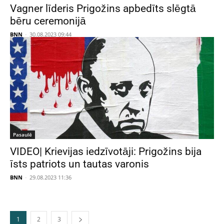
Vagner līderis Prigožins apbedīts slēgtā
bēru ceremonijā
BNN
-
30.08.2023 09:44
Pasaulē
VIDEO| Krievijas iedzīvotāji: Prigožins bija
īsts patriots un tautas varonis
BNN
-
29.08.2023 11:36
1
2
3