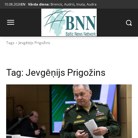
10.08.2026
EN
Vārda diena:
Brencis, Audris, Inuta, Audra
Tags
Jevgēņijs Prigožins
Tag:
Jevgēņijs Prigožins