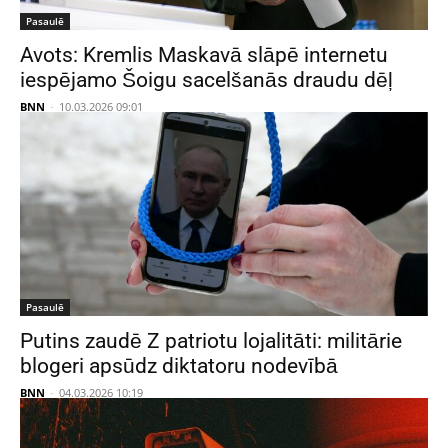
Pasaulē
Avots: Kremlis Maskavā slāpē internetu
iespējamo Šoigu sacelšanās draudu dēļ
BNN
-
10.03.2026 09:01
Pasaulē
Putins zaudē Z patriotu lojalitāti: militārie
blogeri apsūdz diktatoru nodevībā
BNN
-
04.03.2026 10:19