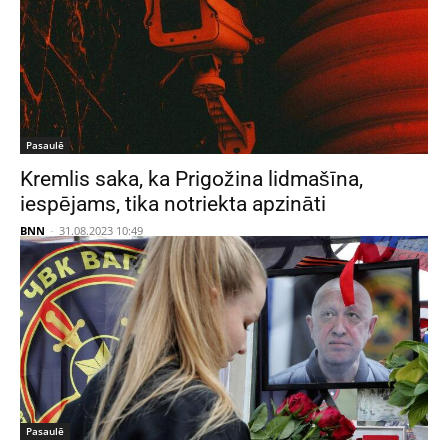
Pasaulē
Kremlis saka, ka Prigožina lidmašīna,
iespējams, tika notriekta apzināti
BNN
-
31.08.2023 10:49
Pasaulē