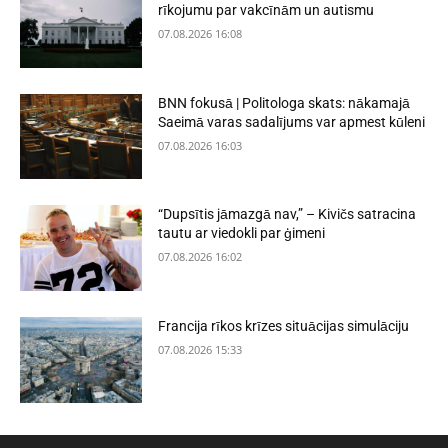
rīkojumu par vakcīnām un autismu
07.08.2026 16:08
BNN fokusā | Politologa skats: nākamajā
Saeimā varas sadalījums var apmest kūleni
07.08.2026 16:03
“Dupsītis jāmazgā nav,” – Kivičs satracina
tautu ar viedokli par ģimeni
07.08.2026 16:02
Francija rīkos krīzes situācijas simulāciju
07.08.2026 15:33