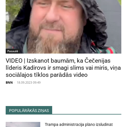
Pasaulē
VIDEO | Izskanot baumām, ka Čečenijas
līderis Kadirovs ir smagi slims vai miris, viņa
sociālajos tīklos parādās video
BNN
-
18.09.2023 09:49
POPULĀRĀKĀS ZIŅAS
Trampa administrācija plāno izsludināt