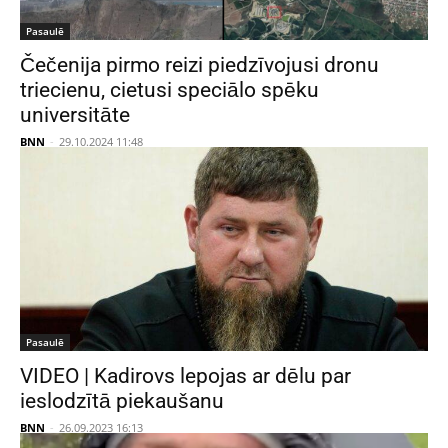
Pasaulē
Čečenija pirmo reizi piedzīvojusi dronu
triecienu, cietusi speciālo spēku
universitāte
BNN
-
29.10.2024 11:48
Pasaulē
VIDEO | Kadirovs lepojas ar dēlu par
ieslodzītā piekaušanu
BNN
-
26.09.2023 16:13