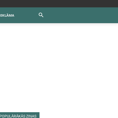
REKLĀMA
POPULĀRĀKĀS ZIŅAS