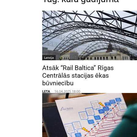
Latvija
Atsāk “Rail Baltica” Rīgas
Centrālās stacijas ēkas
būvniecību
LETA
-
16.04.2025 18:00