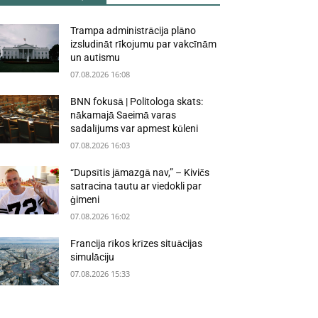
Trampa administrācija plāno
izsludināt rīkojumu par vakcīnām
un autismu
07.08.2026 16:08
BNN fokusā | Politologa skats:
nākamajā Saeimā varas
sadalījums var apmest kūleni
07.08.2026 16:03
“Dupsītis jāmazgā nav,” – Kivičs
satracina tautu ar viedokli par
ģimeni
07.08.2026 16:02
Francija rīkos krīzes situācijas
simulāciju
07.08.2026 15:33