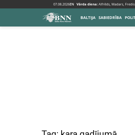
07.08.2026
EN
Vārda diena:
Alfrēds, Madars, Fredis
Tags
Kara gadījumā
BALTIJA
SABIEDRĪBA
POLI
Tag:
kara gadījumā