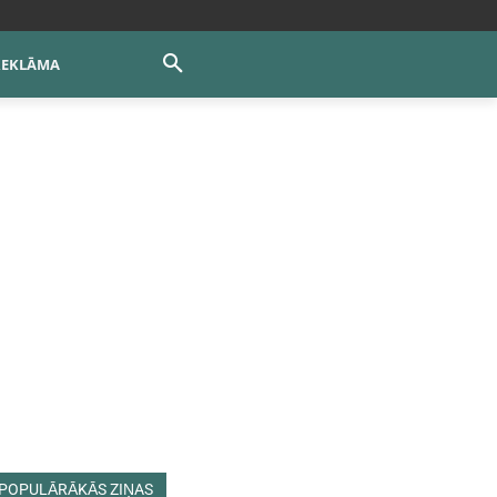
REKLĀMA
POPULĀRĀKĀS ZIŅAS