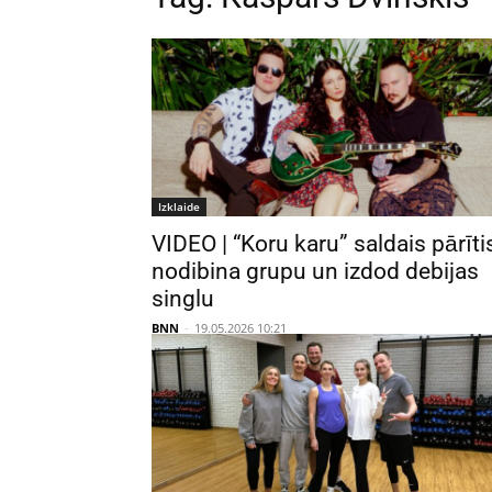
Izklaide
VIDEO | “Koru karu” saldais pārīti
nodibina grupu un izdod debijas
singlu
BNN
-
19.05.2026 10:21