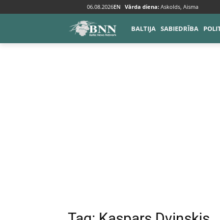
06.08.2026
EN
Vārda diena:
Askolds, Aisma
Tags
Kaspars Dvinskis
BALTIJA
SABIEDRĪBA
POLI
Tag:
Kaspars Dvinskis