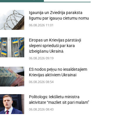
Igaunija un Zviedrija paraksta
līgumu par igauņu cietumu nomu
06.08.2026 11:01
Eiropas un Krievijas pārstāvji
slepeni sprieduši par kara
izbeigšanu Ukrainā
06.08.2026 09:19
ES nodos peļņu no iesaldētajiem
Krievijas aktīviem Ukrainai
06.08.2026 08:54
Politologs: Iekšlietu ministra
aktivitāte “mazliet sit pāri malām”
06.08.2026 08:43