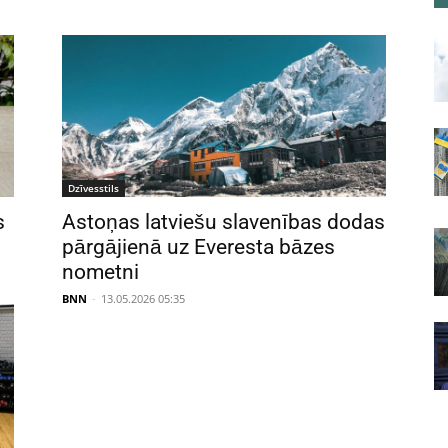
Dzīvesstils
s
Astoņas latviešu slavenības dodas
pārgājienā uz Everesta bāzes
nometni
BNN
-
13.05.2026 05:35