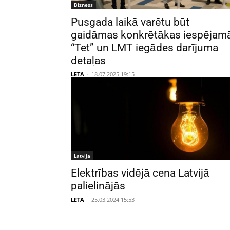
Bizness
Pusgada laikā varētu būt
gaidāmas konkrētākas iespējam
“Tet” un LMT iegādes darījuma
detaļas
LETA
-
18.07.2025 19:15
Latvija
Elektrības vidējā cena Latvijā
palielinājās
LETA
-
25.03.2024 15:53