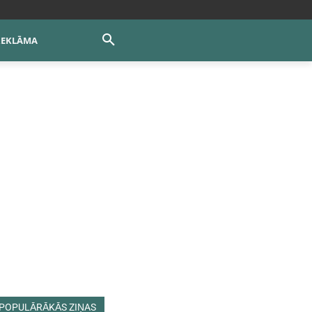
REKLĀMA
POPULĀRĀKĀS ZIŅAS