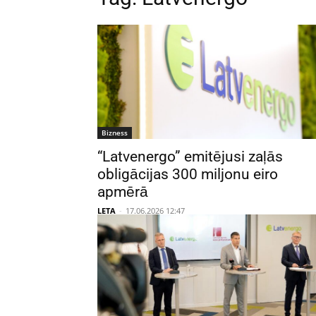
Bizness
“Latvenergo” emitējusi zaļās
obligācijas 300 miljonu eiro
apmērā
LETA
-
17.06.2026 12:47