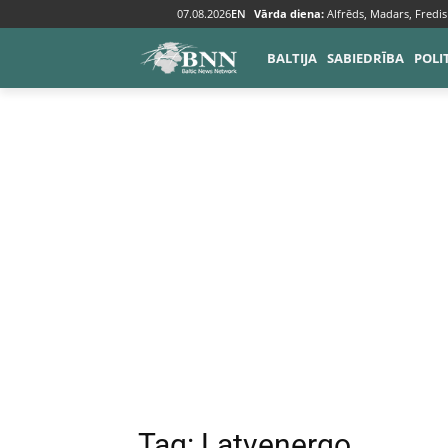
07.08.2026
EN
Vārda diena:
Alfrēds, Madars, Fredis
Tags
Latvenergo
BALTIJA
SABIEDRĪBA
POLI
Tag:
Latvenergo