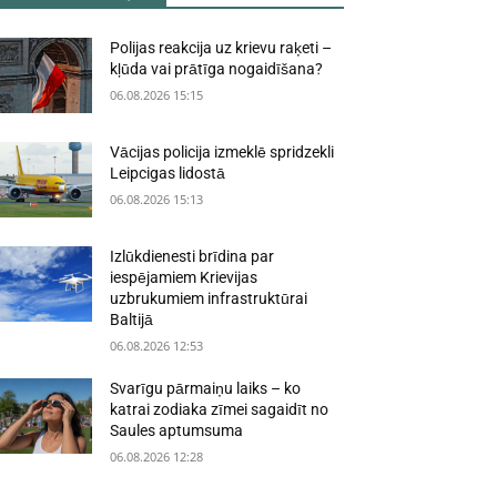
Polijas reakcija uz krievu raķeti –
kļūda vai prātīga nogaidīšana?
06.08.2026 15:15
Vācijas policija izmeklē spridzekli
Leipcigas lidostā
06.08.2026 15:13
Izlūkdienesti brīdina par
iespējamiem Krievijas
uzbrukumiem infrastruktūrai
Baltijā
06.08.2026 12:53
Svarīgu pārmaiņu laiks – ko
katrai zodiaka zīmei sagaidīt no
Saules aptumsuma
06.08.2026 12:28