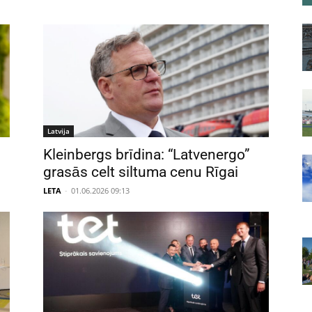
Latvija
Kleinbergs brīdina: “Latvenergo”
grasās celt siltuma cenu Rīgai
LETA
-
01.06.2026 09:13