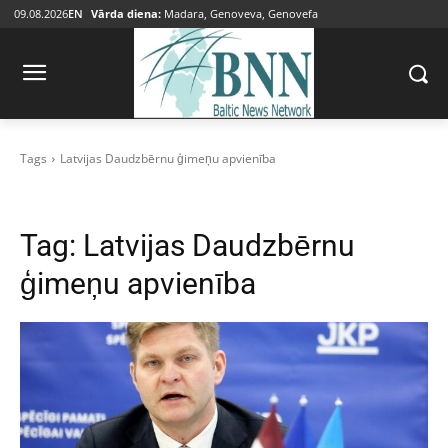
09.08.2026
EN
Vārda diena:
Madara, Genoveva, Genovefa
Tags
Latvijas Daudzbērnu ģimeņu apvienība
Tag:
Latvijas Daudzbērnu
ģimeņu apvienība