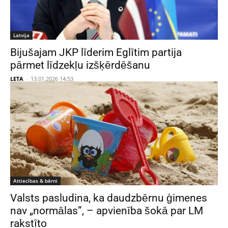
Latvija
Bijušajam JKP līderim Eglītim partija
pārmet līdzekļu izšķērdēšanu
LETA
-
13.01.2026 14:53
Attiecības & bērni
Valsts pasludina, ka daudzbērnu ģimenes
nav „normālas”, – apvienība šokā par LM
rakstīto