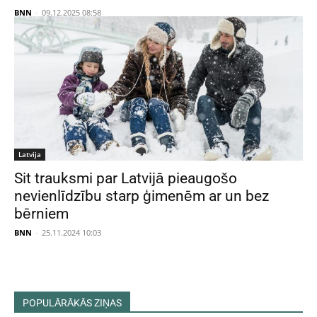
BNN
-
09.12.2025 08:58
Latvija
Sit trauksmi par Latvijā pieaugošo
nevienlīdzību starp ģimenēm ar un bez
bērniem
BNN
-
25.11.2024 10:03
POPULĀRĀKĀS ZIŅAS