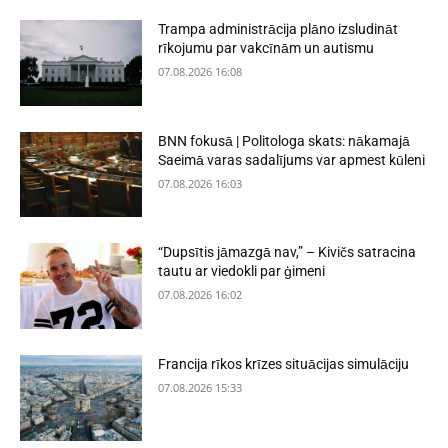
Trampa administrācija plāno izsludināt
rīkojumu par vakcīnām un autismu
07.08.2026 16:08
BNN fokusā | Politologa skats: nākamajā
Saeimā varas sadalījums var apmest kūleni
07.08.2026 16:03
“Dupsītis jāmazgā nav,” – Kivičs satracina
tautu ar viedokli par ģimeni
07.08.2026 16:02
Francija rīkos krīzes situācijas simulāciju
07.08.2026 15:33