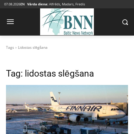
07.08.2026
EN
Vārda diena:
Alfrēds, Madars, Fredis
Tags
Lidostas slēgšana
Tag:
lidostas slēgšana