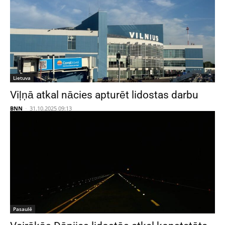
Lietuva
Viļņā atkal nācies apturēt lidostas darbu
BNN
-
31.10.2025 09:13
Pasaulē