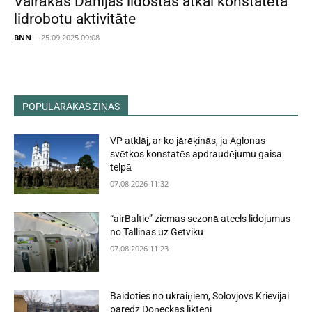
Vairākās Dānijas lidostās atkal konstatēta
lidrobotu aktivitāte
BNN
-
25.09.2025 09:08
POPULĀRĀKĀS ZIŅAS
VP atklāj, ar ko jārēķinās, ja Aglonas
svētkos konstatēs apdraudējumu gaisa
telpā
07.08.2026 11:32
“airBaltic” ziemas sezonā atcels lidojumus
no Tallinas uz Getviku
07.08.2026 11:23
Baidoties no ukraiņiem, Solovjovs Krievijai
paredz Doņeckas likteni