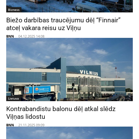
Bizness
Biežo darbības traucējumu dēļ “Finnair”
atceļ vakara reisu uz Viļņu
BNN
-
04.12.2025 14:08
Lietuva
Kontrabandistu balonu dēļ atkal slēdz
Viļņas lidostu
BNN
-
21.11.2025 09:09