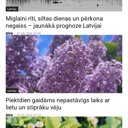
Latvija
Miglaini rīti, siltas dienas un pērkona
negaiss – jaunākā prognoze Latvijai
BNN
-
01.06.2026 07:45
Latvija
Piektdien gaidāms nepastāvīgs laiks ar
lietu un stiprāku vēju
BNN
-
29.05.2026 07:29