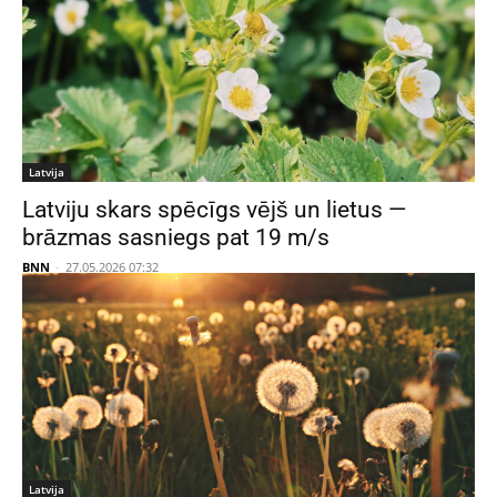
Latvija
Latviju skars spēcīgs vējš un lietus —
brāzmas sasniegs pat 19 m/s
BNN
-
27.05.2026 07:32
Latvija