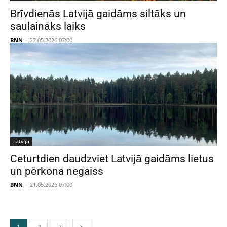
Brīvdienās Latvijā gaidāms siltāks un
saulaināks laiks
BNN
-
22.05.2026 07:00
Latvija
Ceturtdien daudzviet Latvijā gaidāms lietus
un pērkona negaiss
BNN
-
21.05.2026 07:00