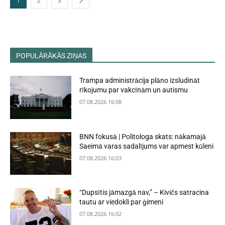
1
2
3
POPULĀRĀKĀS ZIŅAS
Trampa administrācija plāno izsludināt
rīkojumu par vakcīnām un autismu
07.08.2026 16:08
BNN fokusā | Politologa skats: nākamajā
Saeimā varas sadalījums var apmest kūleni
07.08.2026 16:03
“Dupsītis jāmazgā nav,” – Kivičs satracina
tautu ar viedokli par ģimeni
07.08.2026 16:02