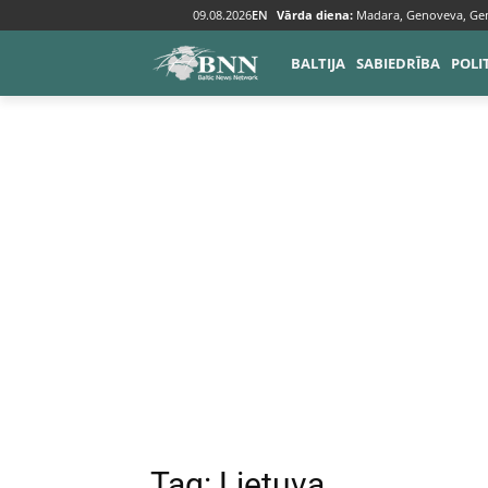
09.08.2026
EN
Vārda diena:
Madara, Genoveva, Ge
Tags
Lietuva
BALTIJA
SABIEDRĪBA
POLI
Tag:
Lietuva