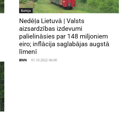
Baltija
Nedēļa Lietuvā | Valsts
aizsardzības izdevumi
palielināsies par 148 miljoniem
eiro; inflācija saglabājas augstā
līmenī
BNN
-
01.10.2022 06:00