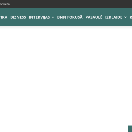
novefa
TIKA
BIZNESS
INTERVIJAS
BNN FOKUSĀ
PASAULĒ
IZKLAIDE