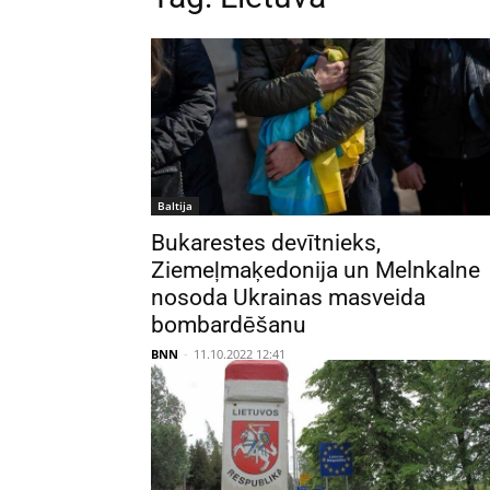
Baltija
Bukarestes devītnieks,
Ziemeļmaķedonija un Melnkalne
nosoda Ukrainas masveida
bombardēšanu
BNN
-
11.10.2022 12:41