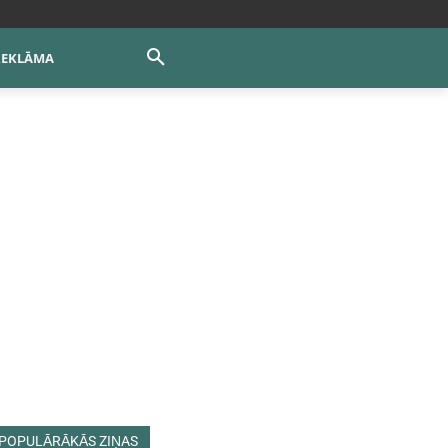
REKLĀMA
POPULĀRĀKĀS ZIŅAS