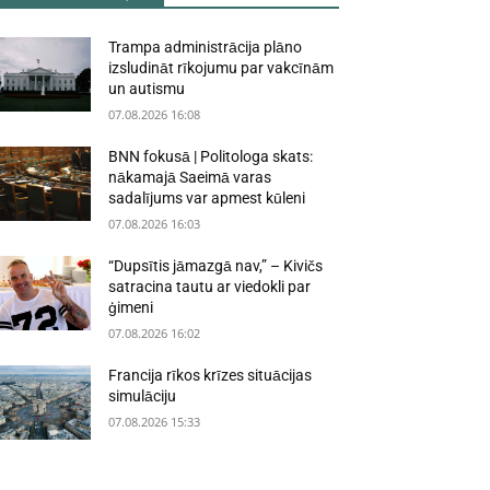
Trampa administrācija plāno
izsludināt rīkojumu par vakcīnām
un autismu
07.08.2026 16:08
BNN fokusā | Politologa skats:
nākamajā Saeimā varas
sadalījums var apmest kūleni
07.08.2026 16:03
“Dupsītis jāmazgā nav,” – Kivičs
satracina tautu ar viedokli par
ģimeni
07.08.2026 16:02
Francija rīkos krīzes situācijas
simulāciju
07.08.2026 15:33