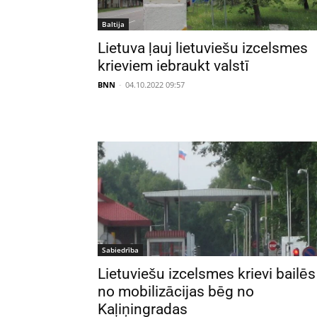
Baltija
Lietuva ļauj lietuviešu izcelsmes
krieviem iebraukt valstī
BNN
-
04.10.2022 09:57
Sabiedrība
Lietuviešu izcelsmes krievi bailēs
no mobilizācijas bēg no
Kaļiņingradas