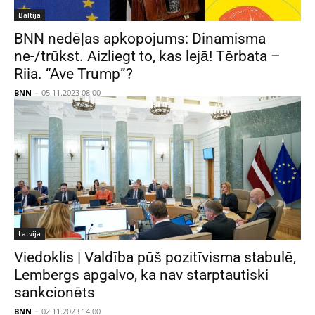
Baltija
BNN nedēļas apkopojums: Dinamisma
ne-/trūkst. Aizliegt to, kas lejā! Tērbata –
Riia. “Ave Trump”?
BNN
-
05.11.2023 08:00
Latvija
Viedoklis | Valdība pūš pozitīvisma stabulē,
Lembergs apgalvo, ka nav starptautiski
sankcionēts
BNN
-
02.11.2023 14:00