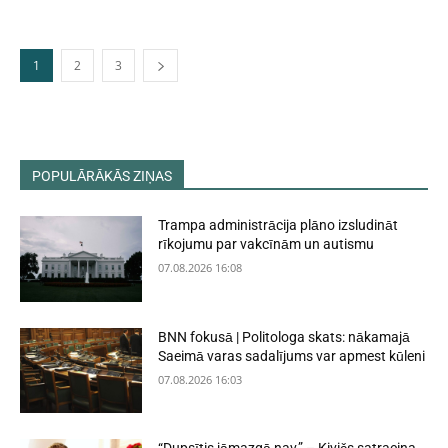
1
2
3
POPULĀRĀKĀS ZIŅAS
Trampa administrācija plāno izsludināt
rīkojumu par vakcīnām un autismu
07.08.2026 16:08
BNN fokusā | Politologa skats: nākamajā
Saeimā varas sadalījums var apmest kūleni
07.08.2026 16:03