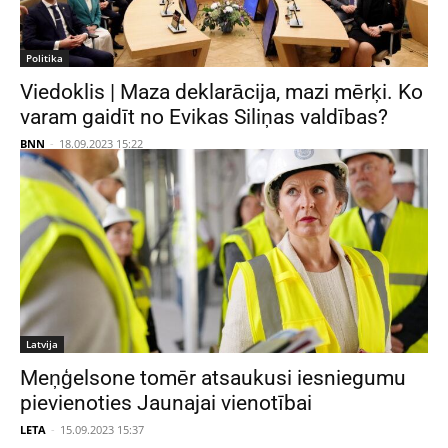
Politika
Viedoklis | Maza deklarācija, mazi mērķi. Ko
varam gaidīt no Evikas Siliņas valdības?
BNN
-
18.09.2023 15:22
Latvija
Meņģelsone tomēr atsaukusi iesniegumu
pievienoties Jaunajai vienotībai
LETA
-
15.09.2023 15:37