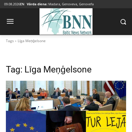
09.08.2026
EN
Vārda diena:
Madara, Genoveva, Genovefa
Tags
Līga Meņģelsone
Tag:
Līga Meņģelsone