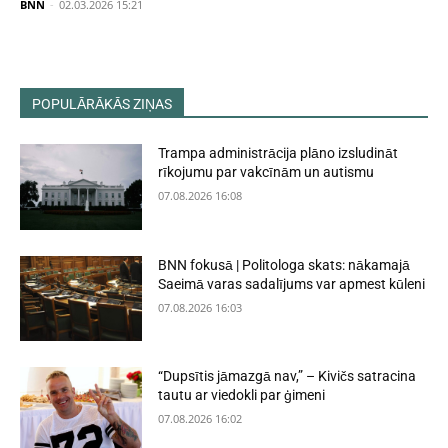
BNN
-
02.03.2026 15:21
POPULĀRĀKĀS ZIŅAS
Trampa administrācija plāno izsludināt
rīkojumu par vakcīnām un autismu
07.08.2026 16:08
BNN fokusā | Politologa skats: nākamajā
Saeimā varas sadalījums var apmest kūleni
07.08.2026 16:03
“Dupsītis jāmazgā nav,” – Kivičs satracina
tautu ar viedokli par ģimeni
07.08.2026 16:02