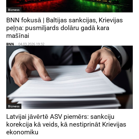
Bizness
BNN fokusā | Baltijas sankcijas, Krievijas
peļņa: pusmiljards dolāru gadā kara
mašīnai
BNN
-
04.03.2026 19:32
Bizness
Latvijai jāvērtē ASV piemērs: sankciju
korekcija kā veids, kā nestiprināt Krievijas
ekonomiku