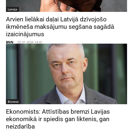
Latvija
Arvien lielākai daļai Latvijā dzīvojošo
ikmēneša maksājumu segšana sagādā
izaicinājumus
BNN
-
05.01.2026 14:41
Bizness
Ekonomists: Attīstības bremzi Lavijas
ekonomikā ir spiedis gan liktenis, gan
neizdarība