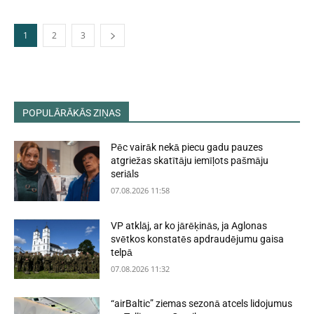
1
2
3
POPULĀRĀKĀS ZIŅAS
Pēc vairāk nekā piecu gadu pauzes
atgriežas skatītāju iemīļots pašmāju
seriāls
07.08.2026 11:58
VP atklāj, ar ko jārēķinās, ja Aglonas
svētkos konstatēs apdraudējumu gaisa
telpā
07.08.2026 11:32
“airBaltic” ziemas sezonā atcels lidojumus