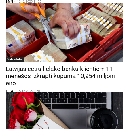
BNN
-
16.12.2025 11:55
Sabiedrība
Latvijas četru lielāko banku klientiem 11
mēnešos izkrāpti kopumā 10,954 miljoni
eiro
LETA
-
15.12.2025 13:09