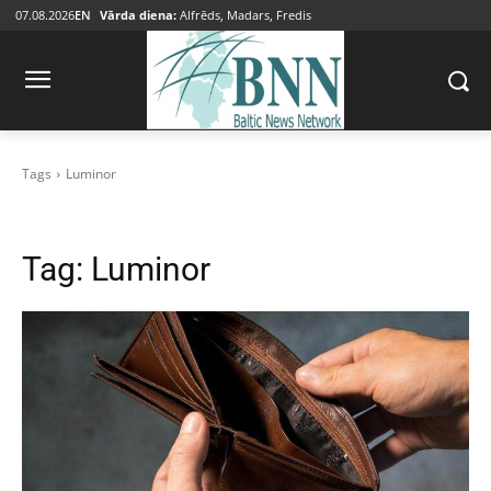
07.08.2026
EN
Vārda diena:
Alfrēds, Madars, Fredis
Tags
Luminor
Tag:
Luminor