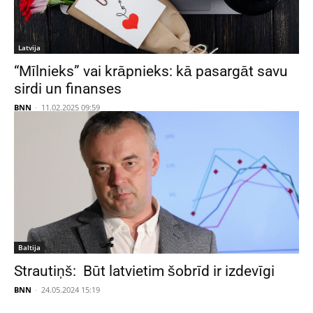
Latvija
“Mīlnieks” vai krāpnieks: kā pasargāt savu
sirdi un finanses
BNN
-
11.02.2025 09:59
Baltija
Strautiņš: Būt latvietim šobrīd ir izdevīgi
BNN
-
24.05.2024 15:19