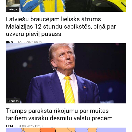
Latvija
Latviešu braucējam lielisks ātrums
Malaizijas 12 stundu sacīkstēs, cīņā par
uzvaru pieviļ pusass
BNN
-
12.12.2025 08:49
Bizness
Tramps paraksta rīkojumu par muitas
tarifiem vairāku desmitu valstu precēm
LETA
-
01.08.2025 11:18