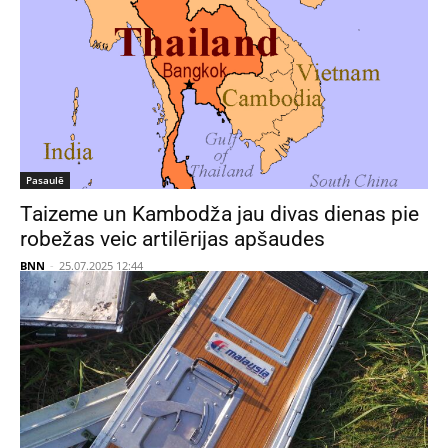
Pasaulē
Taizeme un Kambodža jau divas dienas pie
robežas veic artilērijas apšaudes
BNN
-
25.07.2025 12:44