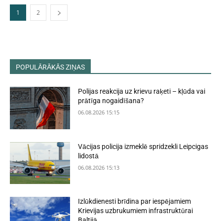
1
2
POPULĀRĀKĀS ZIŅAS
Polijas reakcija uz krievu raķeti – kļūda vai
prātīga nogaidīšana?
06.08.2026 15:15
Vācijas policija izmeklē spridzekli Leipcigas
lidostā
06.08.2026 15:13
Izlūkdienesti brīdina par iespējamiem
Krievijas uzbrukumiem infrastruktūrai
Baltijā