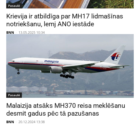
Pasaulē
Krievija ir atbildīga par MH17 lidmašīnas
notriekšanu, lemj ANO iestāde
BNN
-
13.05.2025 10:34
Pasaulē
Malaizija atsāks MH370 reisa meklēšanu
desmit gadus pēc tā pazušanas
BNN
-
20.12.2024 13:38