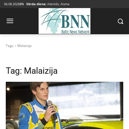
06.08.2026
EN
Vārda diena:
Askolds, Aisma
Tags
Malaizija
Tag:
Malaizija