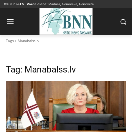
09.08.2026
EN
Vārda diena:
Madara, Genoveva, Genovefa
Tags
Manabalss.lv
Tag:
Manabalss.lv