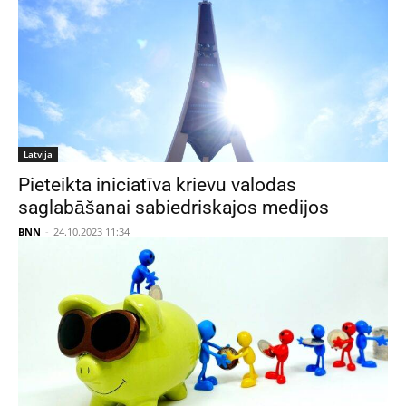
Latvija
Pieteikta iniciatīva krievu valodas
saglabāšanai sabiedriskajos medijos
BNN
-
24.10.2023 11:34