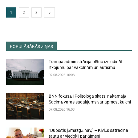
1
2
3
POPULĀRĀKĀS ZIŅAS
Trampa administrācija plāno izsludināt
rīkojumu par vakcīnām un autismu
07.08.2026 16:08
BNN fokusā | Politologa skats: nākamajā
Saeimā varas sadalījums var apmest kūleni
07.08.2026 16:03
“Dupsītis jāmazgā nav,” – Kivičs satracina
tautu ar viedokli par ģimeni