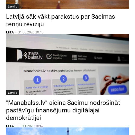
Latvija
Latvijā sāk vākt parakstus par Saeimas
tēriņu revīziju
LETA
-
31.05.2026 20:15
Latvija
“Manabalss.lv” aicina Saeimu nodrošināt
pastāvīgu finansējumu digitālajai
demokrātijai
LETA
-
11.11.2025 10:47