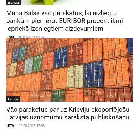
Bizness
Mana Balss vāc parakstus, lai aizliegtu
bankām piemērot EURIBOR procentlikmi
iepriekš izsniegtiem aizdevumiem
BNN
-
16.08.2023 09:34
Latvija
Vāc parakstus par uz Krieviju eksportējošu
Latvijas uzņēmumu saraksta publiskošanu
LETA
-
12.08.2023 17:38