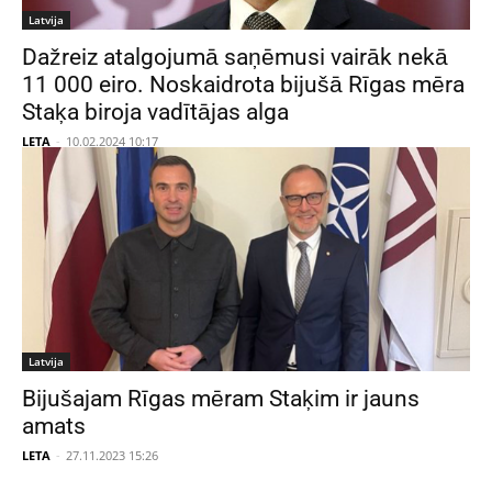
Latvija
Dažreiz atalgojumā saņēmusi vairāk nekā
11 000 eiro. Noskaidrota bijušā Rīgas mēra
Staķa biroja vadītājas alga
LETA
-
10.02.2024 10:17
Latvija
Bijušajam Rīgas mēram Staķim ir jauns
amats
LETA
-
27.11.2023 15:26