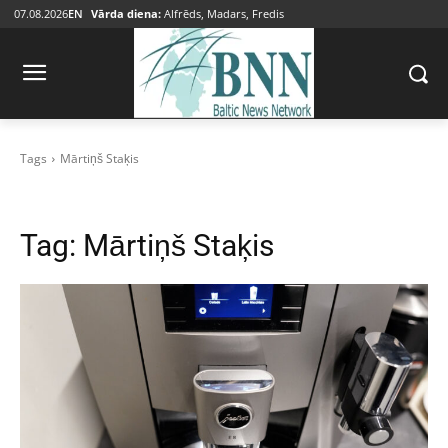
07.08.2026
EN
Vārda diena:
Alfrēds, Madars, Fredis
Tags
Mārtiņš Staķis
Tag:
Mārtiņš Staķis