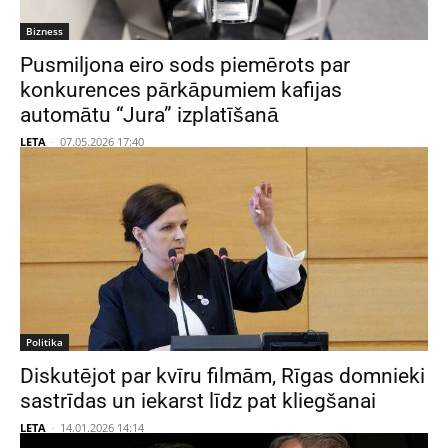
Bizness
Pusmiljona eiro sods piemērots par
konkurences pārkāpumiem kafijas
automātu “Jura” izplatīšanā
LETA
-
07.05.2026 17:40
Politika
Diskutējot par kvīru filmām, Rīgas domnieki
sastrīdas un iekarst līdz pat kliegšanai
LETA
-
14.01.2026 14:14