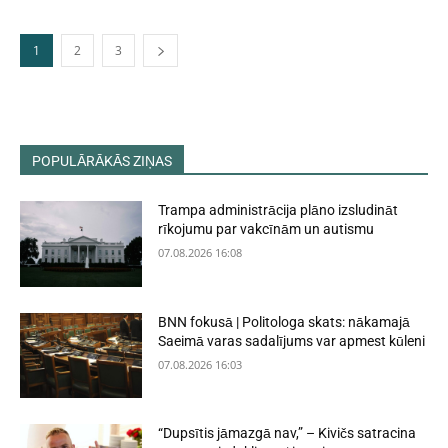
1
2
3
POPULĀRĀKĀS ZIŅAS
Trampa administrācija plāno izsludināt
rīkojumu par vakcīnām un autismu
07.08.2026 16:08
BNN fokusā | Politologa skats: nākamajā
Saeimā varas sadalījums var apmest kūleni
07.08.2026 16:03
“Dupsītis jāmazgā nav,” – Kivičs satracina