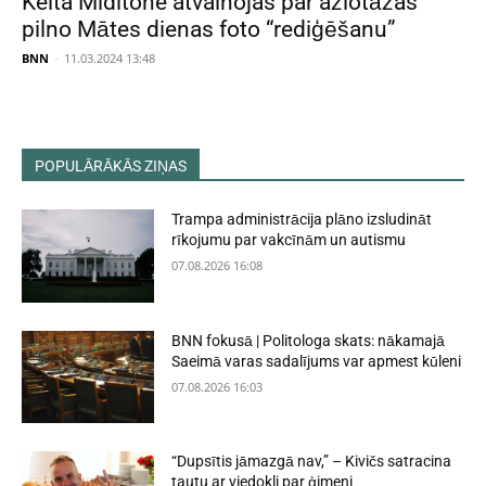
Keita Midltone atvainojas par ažiotāžas
pilno Mātes dienas foto “rediģēšanu”
BNN
-
11.03.2024 13:48
POPULĀRĀKĀS ZIŅAS
Trampa administrācija plāno izsludināt
rīkojumu par vakcīnām un autismu
07.08.2026 16:08
BNN fokusā | Politologa skats: nākamajā
Saeimā varas sadalījums var apmest kūleni
07.08.2026 16:03
“Dupsītis jāmazgā nav,” – Kivičs satracina
tautu ar viedokli par ģimeni