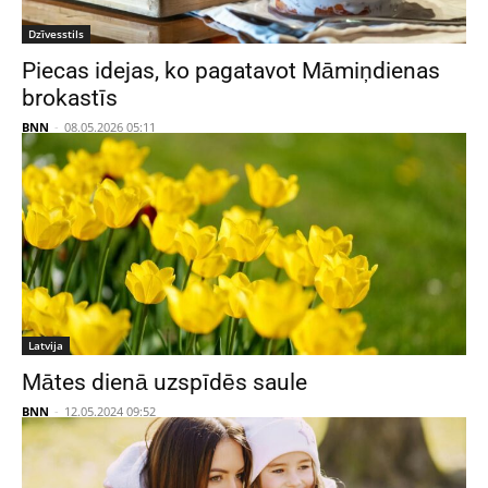
Dzīvesstils
Piecas idejas, ko pagatavot Māmiņdienas
brokastīs
BNN
-
08.05.2026 05:11
Latvija
Mātes dienā uzspīdēs saule
BNN
-
12.05.2024 09:52