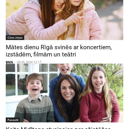
Citas ziņas
Mātes dienu Rīgā svinēs ar koncertiem,
izstādēm, filmām un teātri
BNN
-
09.05.2024 12:17
Pasaulē