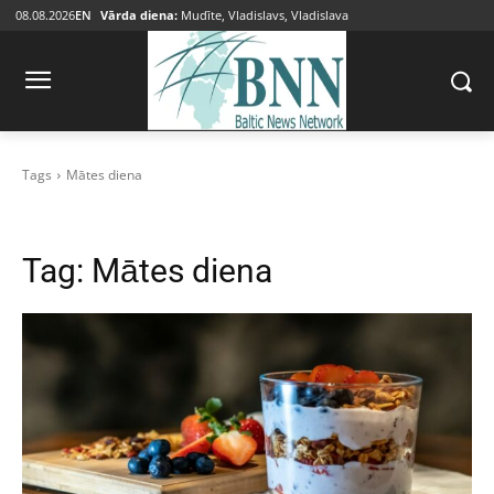
08.08.2026
EN
Vārda diena:
Mudīte, Vladislavs, Vladislava
Tags
Mātes diena
Tag:
Mātes diena