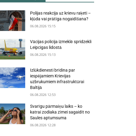
Polijas reakcija uz krievu raķeti –
kļūda vai prātīga nogaidīšana?
06.08.2026 15:15
Vācijas policija izmeklē spridzekli
Leipcigas lidostā
06.08.2026 15:13
Izlūkdienesti brīdina par
iespējamiem Krievijas
uzbrukumiem infrastruktūrai
Baltijā
06.08.2026 12:53
Svarīgu pārmaiņu laiks – ko
katrai zodiaka zīmei sagaidīt no
Saules aptumsuma
06.08.2026 12:28