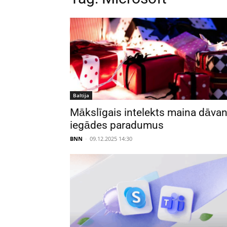
Baltija
Mākslīgais intelekts maina dāva
iegādes paradumus
BNN
-
09.12.2025 14:30