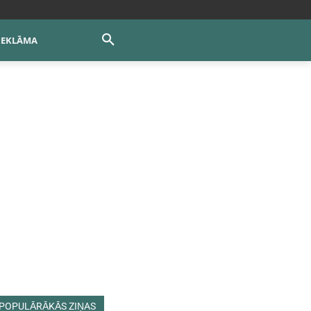
REKLĀMA
POPULĀRĀKĀS ZIŅAS