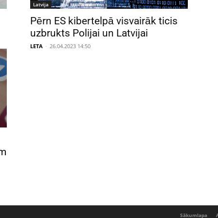
Latvija
Pērn ES kibertelpā visvairāk ticis
uzbrukts Polijai un Latvijai
LETA
-
26.04.2023 14:50
em
Sākumlapa