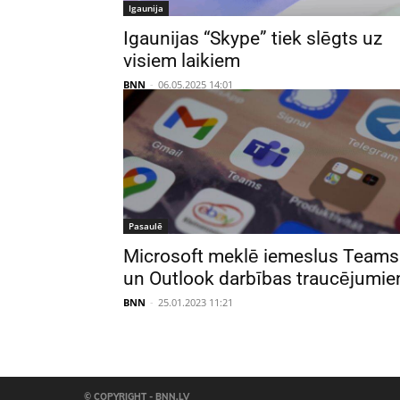
Igaunija
Igaunijas “Skype” tiek slēgts uz
visiem laikiem
BNN
-
06.05.2025 14:01
Pasaulē
Microsoft meklē iemeslus Teams
un Outlook darbības traucējumi
BNN
-
25.01.2023 11:21
© COPYRIGHT - BNN.LV