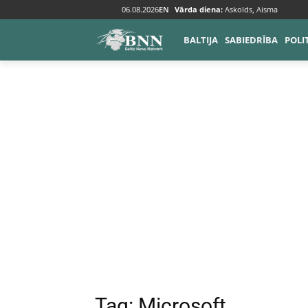
06.08.2026
EN
Vārda diena:
Askolds, Aisma
Tags
Microsoft
BALTIJA
SABIEDRĪBA
POLI
Tag:
Microsoft