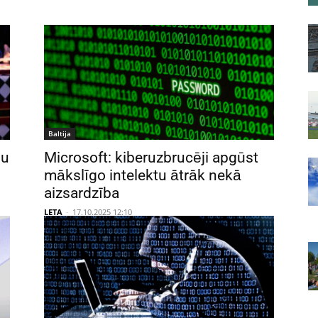
Baltija
nu
Microsoft: kiberuzbrucēji apgūst
mākslīgo intelektu ātrāk nekā
aizsardzība
LETA
-
17.10.2025 12:10