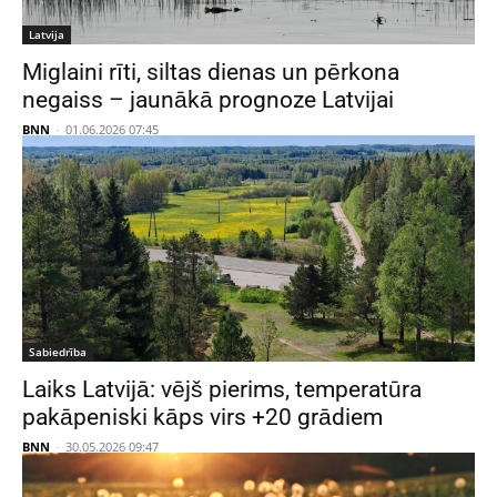
Latvija
Miglaini rīti, siltas dienas un pērkona
negaiss – jaunākā prognoze Latvijai
BNN
-
01.06.2026 07:45
Sabiedrība
Laiks Latvijā: vējš pierims, temperatūra
pakāpeniski kāps virs +20 grādiem
BNN
-
30.05.2026 09:47