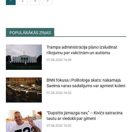
1
2
3
POPULĀRĀKĀS ZIŅAS
Trampa administrācija plāno izsludināt
rīkojumu par vakcīnām un autismu
07.08.2026 16:08
BNN fokusā | Politologa skats: nākamajā
Saeimā varas sadalījums var apmest kūleni
07.08.2026 16:03
“Dupsītis jāmazgā nav,” – Kivičs satracina
tautu ar viedokli par ģimeni
07.08.2026 16:02