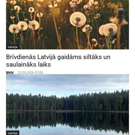
Latvija
Brīvdienās Latvijā gaidāms siltāks un
saulaināks laiks
BNN
-
22.05.2026 07:00
Latvija