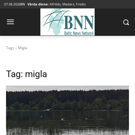
07.08.2026
EN
Vārda diena:
Alfrēds, Madars, Fredis
Tags
Migla
Tag:
migla