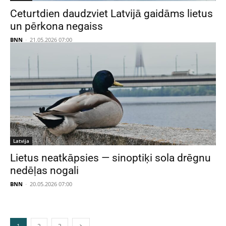
Ceturtdien daudzviet Latvijā gaidāms lietus
un pērkona negaiss
BNN
-
21.05.2026 07:00
Latvija
Lietus neatkāpsies — sinoptiķi sola drēgnu
nedēļas nogali
BNN
-
20.05.2026 07:00