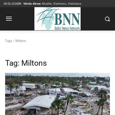
08.08.2026
EN
Vārda diena:
Mudīte, Vladislavs, Vladislava
Tags
Miltons
Tag:
Miltons