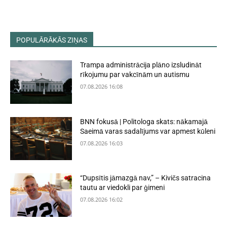
POPULĀRĀKĀS ZIŅAS
Trampa administrācija plāno izsludināt
rīkojumu par vakcīnām un autismu
07.08.2026 16:08
BNN fokusā | Politologa skats: nākamajā
Saeimā varas sadalījums var apmest kūleni
07.08.2026 16:03
“Dupsītis jāmazgā nav,” – Kivičs satracina
tautu ar viedokli par ģimeni
07.08.2026 16:02