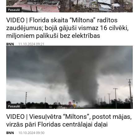
Pasaulē
VIDEO | Florida skaita “Miltona” radītos
zaudējumus; bojā gājuši vismaz 16 cilvēki,
miljoniem palikuši bez elektrības
BNN
-
11.10.2024 09:21
Pasaulē
VIDEO | Viesuļvētra “Miltons”, postot mājas,
virzās pāri Floridas centrālajai daļai
BNN
-
10.10.2024 09:30