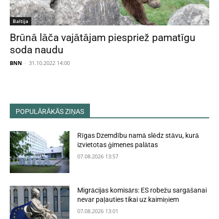
Baltija
Brūnā lāča vajātājam piespriež pamatīgu
soda naudu
BNN
-
31.10.2022 14:00
POPULĀRĀKĀS ZIŅAS
Rīgas Dzemdību namā slēdz stāvu, kurā
izvietotas ģimenes palātas
07.08.2026 13:57
Migrācijas komisārs: ES robežu sargāšanai
nevar paļauties tikai uz kaimiņiem
07.08.2026 13:01