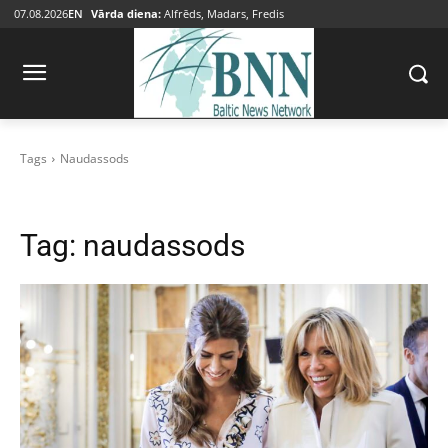
07.08.2026
EN
Vārda diena:
Alfrēds, Madars, Fredis
Tags
Naudassods
Tag:
naudassods