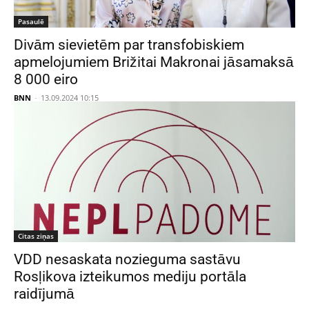
Pasaulē
Divām sievietēm par transfobiskiem
apmelojumiem Brižitai Makronai jāsamaksā
8 000 eiro
BNN
-
13.09.2024 10:15
Citas ziņas
VDD nesaskata nozieguma sastāvu
Rosļikova izteikumos mediju portāla
raidījumā