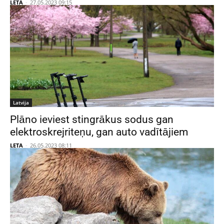
LETA
-
27.05.2023 09:15
Latvija
Plāno ieviest stingrākus sodus gan
elektroskrejriteņu, gan auto vadītājiem
LETA
-
26.05.2023 08:11