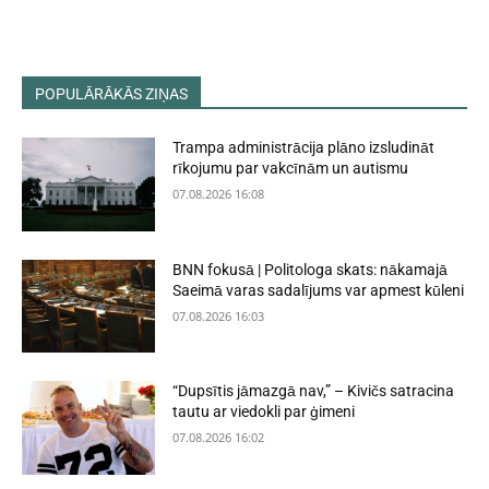
POPULĀRĀKĀS ZIŅAS
Trampa administrācija plāno izsludināt
rīkojumu par vakcīnām un autismu
07.08.2026 16:08
BNN fokusā | Politologa skats: nākamajā
Saeimā varas sadalījums var apmest kūleni
07.08.2026 16:03
“Dupsītis jāmazgā nav,” – Kivičs satracina
tautu ar viedokli par ģimeni
07.08.2026 16:02