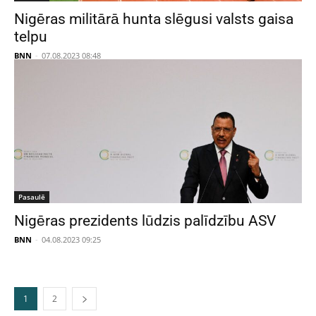
Nigēras militārā hunta slēgusi valsts gaisa
telpu
BNN
-
07.08.2023 08:48
Pasaulē
Nigēras prezidents lūdzis palīdzību ASV
BNN
-
04.08.2023 09:25
1
2