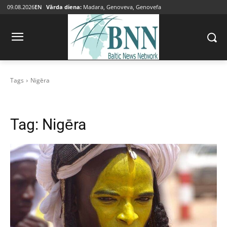
09.08.2026
EN
Vārda diena:
Madara, Genoveva, Genovefa
Tags
Nigēra
Tag:
Nigēra