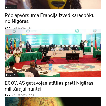
Pasaulē
Pēc apvērsuma Francija izved karaspēku
no Nigēras
BNN
-
25.09.2023 16:11
Pasaulē
ECOWAS gatavojas stāties pretī Nigēras
militārajai huntai
BNN
-
11.08.2023 12:58