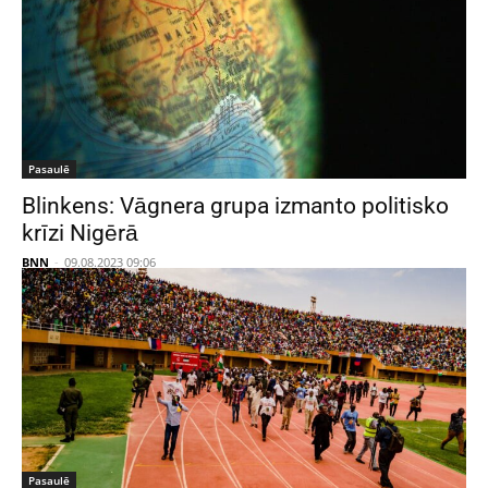
Pasaulē
Blinkens: Vāgnera grupa izmanto politisko
krīzi Nigērā
BNN
-
09.08.2023 09:06
Pasaulē