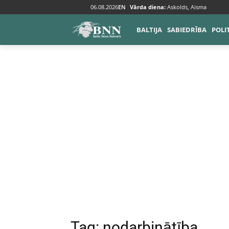
06.08.2026
EN
Vārda diena:
Askolds, Aisma
Tags
Nodarbinātība
BALTIJA
SABIEDRĪBA
POLI
Tag:
nodarbinātība