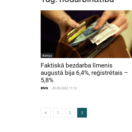
Baltija
Faktiskā bezdarba līmenis
augustā bija 6,4%, reģistrētais –
5,8%
BNN
-
20.09.2022 11:12
1
2
3