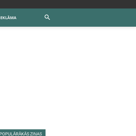
REKLĀMA
POPULĀRĀKĀS ZIŅAS