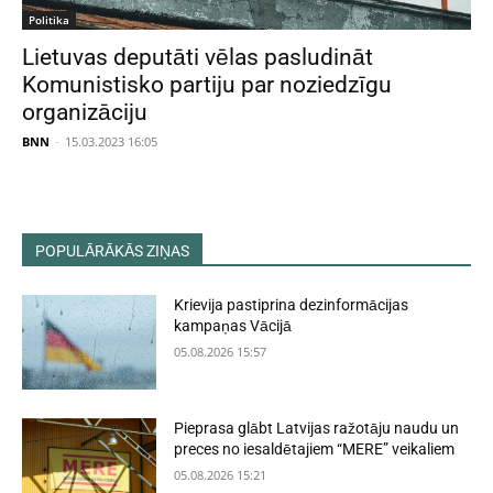
Politika
Lietuvas deputāti vēlas pasludināt
Komunistisko partiju par noziedzīgu
organizāciju
BNN
-
15.03.2023 16:05
POPULĀRĀKĀS ZIŅAS
Krievija pastiprina dezinformācijas
kampaņas Vācijā
05.08.2026 15:57
Pieprasa glābt Latvijas ražotāju naudu un
preces no iesaldētajiem “MERE” veikaliem
05.08.2026 15:21