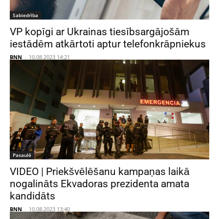
Sabiedrība
VP kopīgi ar Ukrainas tiesībsargājošām
iestādēm atkārtoti aptur telefonkrāpniekus
BNN
-
10.08.2023 14:21
Pasaulē
VIDEO | Priekšvēlēšanu kampaņas laikā
nogalināts Ekvadoras prezidenta amata
kandidāts
BNN
-
10.08.2023 13:40