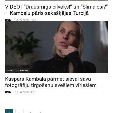
VIDEO | “Drausmīgs cilvēks!” un “Slima esi?”
– Kambalu pāris sakašķējas Turcijā
BNN
-
18.05.2026 10:23
Attiecības & bērni
Kaspars Kambala pārmet sievai savu
fotogrāfiju tirgošanu svešiem vīriešiem
BNN
-
17.04.2026 14:15