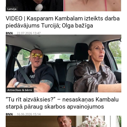
Latvija
VIDEO | Kasparam Kambalam izteikts darba
piedāvājums Turcijā; Olga bažīga
BNN
-
22.07.2026 13:47
Attiecības & bērni
“Tu rīt aizvāksies?” – nesaskaņas Kambalu
starpā pāraug skarbos apvainojumos
BNN
-
16.06.2026 15:14