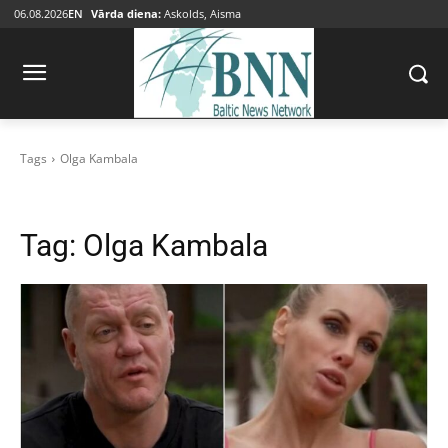
06.08.2026
EN
Vārda diena:
Askolds, Aisma
Tags
Olga Kambala
Tag:
Olga Kambala