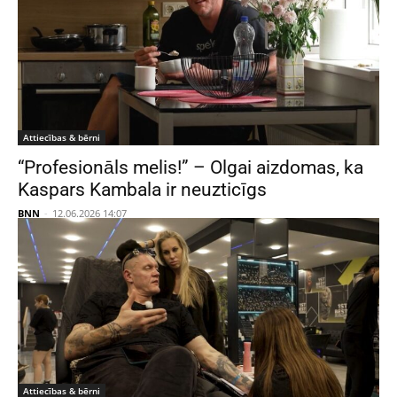
Attiecības & bērni
“Profesionāls melis!” – Olgai aizdomas, ka
Kaspars Kambala ir neuzticīgs
BNN
-
12.06.2026 14:07
Attiecības & bērni