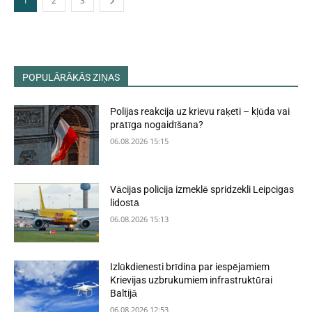
1
2
3
POPULĀRĀKĀS ZIŅAS
Polijas reakcija uz krievu raķeti – kļūda vai
prātīga nogaidīšana?
06.08.2026 15:15
Vācijas policija izmeklē spridzekli Leipcigas
lidostā
06.08.2026 15:13
Izlūkdienesti brīdina par iespējamiem
Krievijas uzbrukumiem infrastruktūrai
Baltijā
06.08.2026 12:53