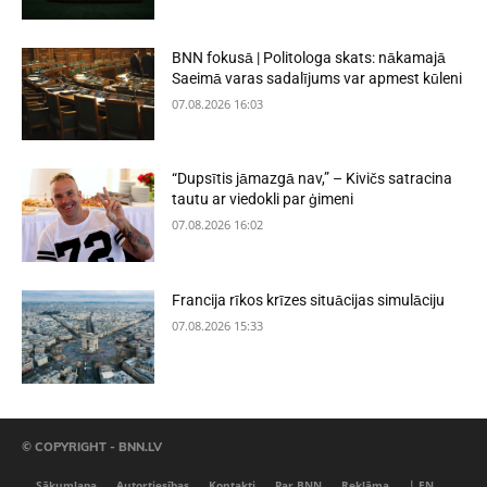
BNN fokusā | Politologa skats: nākamajā
Saeimā varas sadalījums var apmest kūleni
07.08.2026 16:03
“Dupsītis jāmazgā nav,” – Kivičs satracina
tautu ar viedokli par ģimeni
07.08.2026 16:02
Francija rīkos krīzes situācijas simulāciju
07.08.2026 15:33
© COPYRIGHT - BNN.LV
Sākumlapa
Autortiesības
Kontakti
Par BNN
Reklāma
| EN