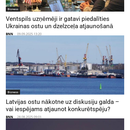
Bizness
Ventspils uzņēmēji ir gatavi piedalīties
Ukrainas ostu un dzelzceļa atjaunošanā
BNN
-
09.09.2025 13:20
Bizness
Latvijas ostu nākotne uz diskusiju galda –
vai iespējams atjaunot konkurētspēju?
BNN
-
28.08.2025 09:01