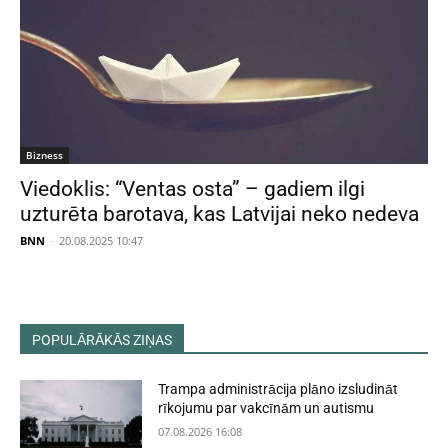
Bizness
Viedoklis: “Ventas osta” – gadiem ilgi
uzturēta barotava, kas Latvijai neko nedeva
BNN
-
20.08.2025 10:47
POPULĀRĀKĀS ZIŅAS
Trampa administrācija plāno izsludināt
rīkojumu par vakcīnām un autismu
07.08.2026 16:08