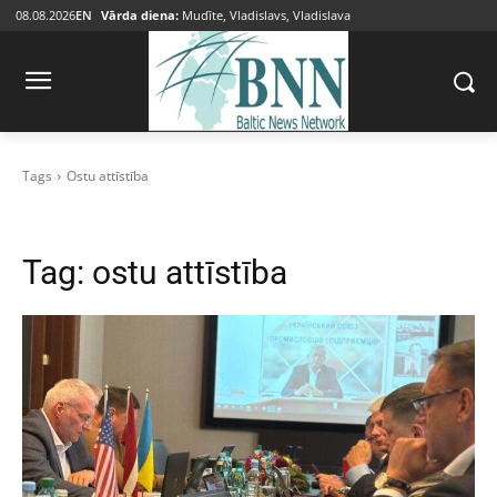
08.08.2026
EN
Vārda diena:
Mudīte, Vladislavs, Vladislava
Tags
Ostu attīstība
Tag:
ostu attīstība