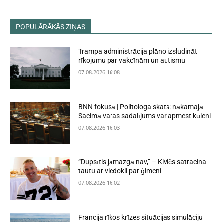
POPULĀRĀKĀS ZIŅAS
Trampa administrācija plāno izsludināt
rīkojumu par vakcīnām un autismu
07.08.2026 16:08
BNN fokusā | Politologa skats: nākamajā
Saeimā varas sadalījums var apmest kūleni
07.08.2026 16:03
“Dupsītis jāmazgā nav,” – Kivičs satracina
tautu ar viedokli par ģimeni
07.08.2026 16:02
Francija rīkos krīzes situācijas simulāciju