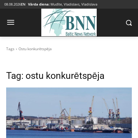
08.08.2026
EN
Vārda diena:
Mudīte, Vladislavs, Vladislava
Tags
Ostu konkurētspēja
Tag:
ostu konkurētspēja