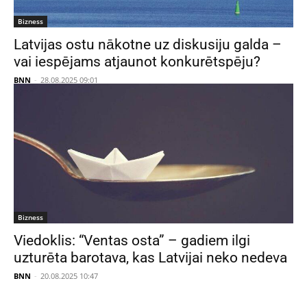
Bizness
Latvijas ostu nākotne uz diskusiju galda –
vai iespējams atjaunot konkurētspēju?
BNN
-
28.08.2025 09:01
Bizness
Viedoklis: “Ventas osta” – gadiem ilgi
uzturēta barotava, kas Latvijai neko nedeva
BNN
-
20.08.2025 10:47