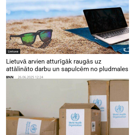
Lietuva
Lietuvā arvien atturīgāk raugās uz
attālināto darbu un sapulcēm no pludmales
BNN
-
26.06.2025 12:24