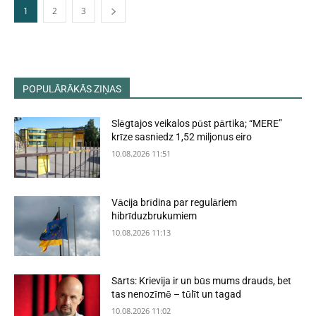
1
2
3
POPULĀRĀKĀS ZIŅAS
Slēgtajos veikalos pūst pārtika; “MERE”
krīze sasniedz 1,52 miljonus eiro
10.08.2026 11:51
Vācija brīdina par regulāriem
hibrīduzbrukumiem
10.08.2026 11:13
Sārts: Krievija ir un būs mums drauds, bet
tas nenozīmē – tūlīt un tagad
10.08.2026 11:02