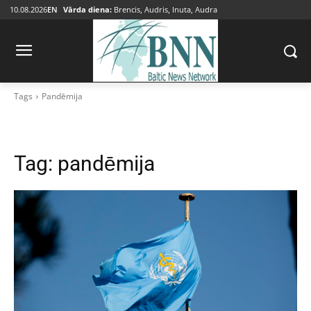
10.08.2026
EN
Vārda diena:
Brencis, Audris, Inuta, Audra
Tags
Pandēmija
Tag:
pandēmija