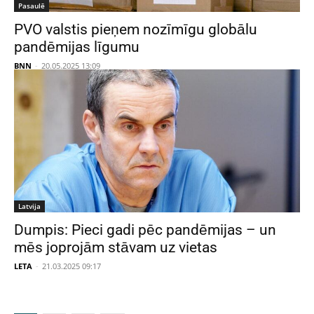
Pasaulē
PVO valstis pieņem nozīmīgu globālu
pandēmijas līgumu
BNN
-
20.05.2025 13:09
Latvija
Dumpis: Pieci gadi pēc pandēmijas – un
mēs joprojām stāvam uz vietas
LETA
-
21.03.2025 09:17