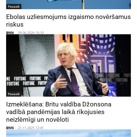
Pasaulē
Ebolas uzliesmojums izgaismo novēršamus
riskus
BNN
-
09.06.2026 16:33
Pasaulē
Izmeklēšana: Britu valdība Džonsona
vadībā pandēmijas laikā rīkojusies
neizlēmīgi un novēloti
BNN
-
21.11.2025 12:41