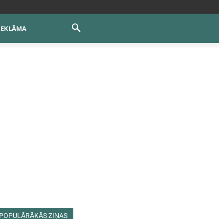
REKLĀMA
POPULĀRĀKĀS ZIŅAS