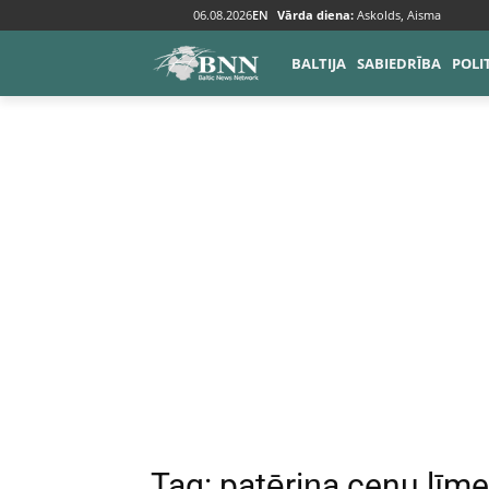
06.08.2026
EN
Vārda diena:
Askolds, Aisma
Tags
Patēriņa cenu līmenis
BALTIJA
SABIEDRĪBA
POLI
Tag:
patēriņa cenu līme