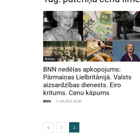
Baltija
BNN nedēļas apkopojums:
Pārmaiņas Lielbritānijā. Valsts
aizsardzības dienests. Eiro
kritums. Cenu kāpums
BNN
-
11.09.2022 05:00
1
2