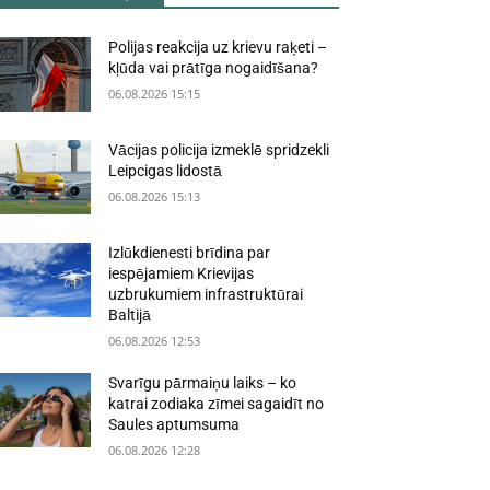
Polijas reakcija uz krievu raķeti –
kļūda vai prātīga nogaidīšana?
06.08.2026 15:15
Vācijas policija izmeklē spridzekli
Leipcigas lidostā
06.08.2026 15:13
Izlūkdienesti brīdina par
iespējamiem Krievijas
uzbrukumiem infrastruktūrai
Baltijā
06.08.2026 12:53
Svarīgu pārmaiņu laiks – ko
katrai zodiaka zīmei sagaidīt no
Saules aptumsuma
06.08.2026 12:28