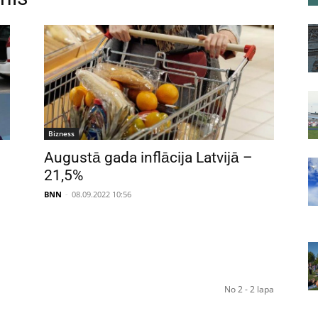
Bizness
Augustā gada inflācija Latvijā –
21,5%
BNN
-
08.09.2022 10:56
No 2 - 2 lapa