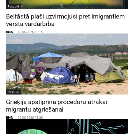
Pasaulē
Belfāstā plaši uzvirmojusi pret imigrantiem
vērsta vardarbība
BNN
-
10.06.2026 16:15
Pasaulē
Grieķija apstiprina procedūru ātrākai
migrantu atgriešanai
BNN
-
10.06.2026 13:26