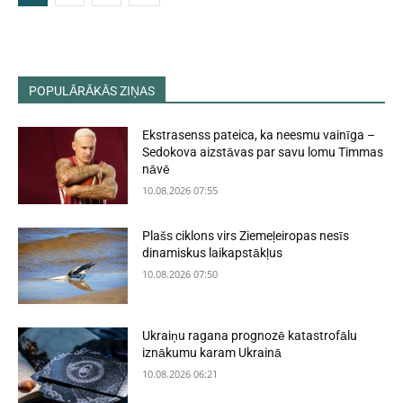
POPULĀRĀKĀS ZIŅAS
Ekstrasenss pateica, ka neesmu vainīga –
Sedokova aizstāvas par savu lomu Timmas
nāvē
10.08.2026 07:55
Plašs ciklons virs Ziemeļeiropas nesīs
dinamiskus laikapstākļus
10.08.2026 07:50
Ukraiņu ragana prognozē katastrofālu
iznākumu karam Ukrainā
10.08.2026 06:21