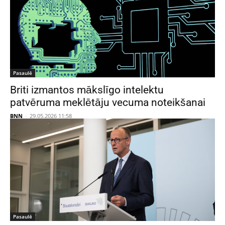
Pasaulē
Briti izmantos mākslīgo intelektu
patvēruma meklētāju vecuma noteikšanai
BNN
-
29.05.2026 11:58
Pasaulē