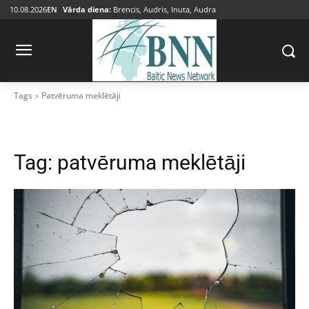
10.08.2026
EN
Vārda diena:
Brencis, Audris, Inuta, Audra
Tags
Patvēruma meklētāji
Tag:
patvēruma meklētāji