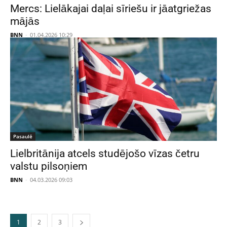
Mercs: Lielākajai daļai sīriešu ir jāatgriežas
mājās
BNN
-
01.04.2026 10:29
Pasaulē
Lielbritānija atcels studējošo vīzas četru
valstu pilsoņiem
BNN
-
04.03.2026 09:03
1
2
3