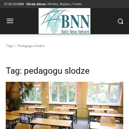
07.08.2026
EN
Vārda diena:
Alfrēds, Madars, Fredis
Tags
Pedagogu slodze
Tag:
pedagogu slodze