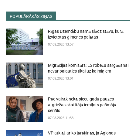
POPULĀRĀKĀS ZIŅAS
Rīgas Dzemdību namā slēdz stāvu, kurā
izvietotas ģimenes palātas
07.08.2026 13:57
Migrācijas komisārs: ES robežu sargāšanai
nevar paļauties tikai uz kaimiņiem
07.08.2026 13:01
Pēc vairāk nekā piecu gadu pauzes
atgriežas skatītāju iemīļots pašmāju
seriāls
07.08.2026 11:58
VP atklāj, ar ko jārēķinās, ja Aglonas