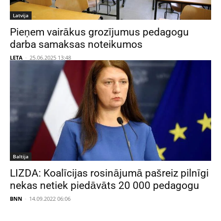
Latvija
Pieņem vairākus grozījumus pedagogu
darba samaksas noteikumos
LETA
-
25.06.2025 13:48
Baltija
LIZDA: Koalīcijas rosinājumā pašreiz pilnīgi
nekas netiek piedāvāts 20 000 pedagogu
BNN
-
14.09.2022 06:06