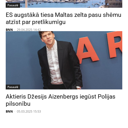
Pasaulē
ES augstākā tiesa Maltas zelta pasu shēmu
atzīst par pretlikumīgu
BNN
-
29.04.2025 14:42
Pasaulē
Aktieris Džesijs Aizenbergs iegūst Polijas
pilsonību
BNN
-
05.03.2025 15:53