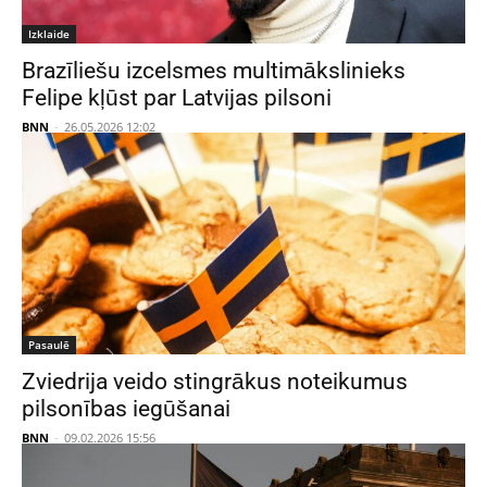
Izklaide
Brazīliešu izcelsmes multimākslinieks
Felipe kļūst par Latvijas pilsoni
BNN
-
26.05.2026 12:02
Pasaulē
Zviedrija veido stingrākus noteikumus
pilsonības iegūšanai
BNN
-
09.02.2026 15:56