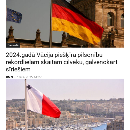
Pasaulē
2024.gadā Vācija piešķīra pilsonību
rekordlielam skaitam cilvēku, galvenokārt
sīriešiem
BNN
-
10.06.2025 14:27