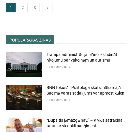
1
2
3
POPULĀRĀKĀS ZIŅAS
Trampa administrācija plāno izsludināt
rīkojumu par vakcīnām un autismu
07.08.2026 16:08
BNN fokusā | Politologa skats: nākamajā
Saeimā varas sadalījums var apmest kūleni
07.08.2026 16:03
“Dupsītis jāmazgā nav,” – Kivičs satracina
tautu ar viedokli par ģimeni