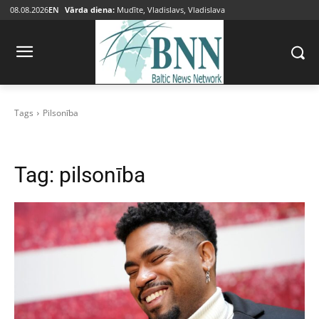
08.08.2026
EN
Vārda diena:
Mudīte, Vladislavs, Vladislava
Tags
Pilsonība
Tag:
pilsonība