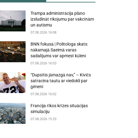
Trampa administrācija plāno
izsludināt rīkojumu par vakcīnām
un autismu
07.08.2026 16:08
BNN fokusā | Politologa skats:
nākamajā Saeimā varas
sadalījums var apmest kūleni
07.08.2026 16:03
“Dupsītis jāmazgā nav,” – Kivičs
satracina tautu ar viedokli par
ģimeni
07.08.2026 16:02
Francija rīkos krīzes situācijas
simulāciju
07.08.2026 15:33