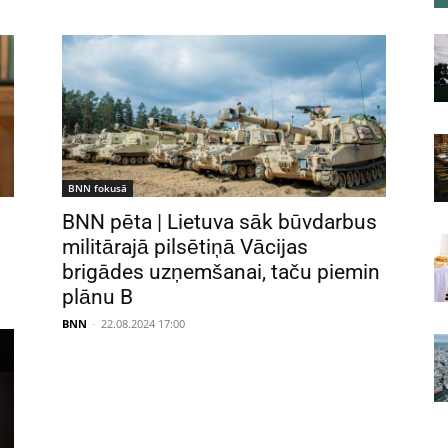
BNN fokusā
BNN pēta | Lietuva sāk būvdarbus
militārajā pilsētiņā Vācijas
brigādes uzņemšanai, taču piemin
plānu B
BNN
-
22.08.2024 17:00