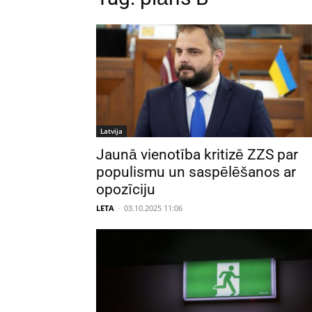
Latvija
Jaunā vienotība kritizē ZZS par
populismu un saspēlēšanos ar
opozīciju
LETA
-
03.10.2025 11:06