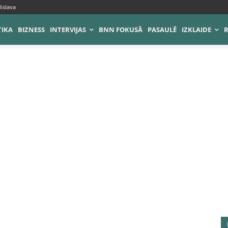
islava
TIKA
BIZNESS
INTERVIJAS
BNN FOKUSĀ
PASAULĒ
IZKLAIDE