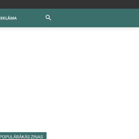
REKLĀMA
POPULĀRĀKĀS ZIŅAS