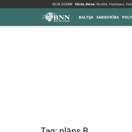
08.08.2026
EN
Vārda diena:
Mudīte, Vladislavs, Vlad
Tags
Plāns B
BALTIJA
SABIEDRĪBA
POLI
Tag:
plāns B