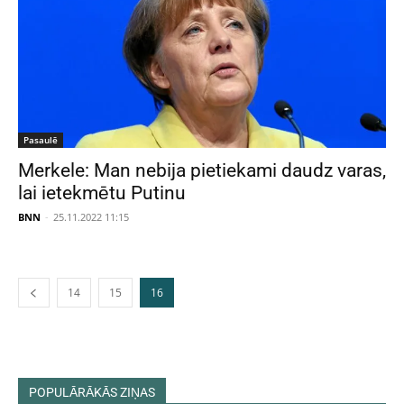
Pasaulē
Merkele: Man nebija pietiekami daudz varas,
lai ietekmētu Putinu
BNN
-
25.11.2022 11:15
14
15
16
POPULĀRĀKĀS ZIŅAS