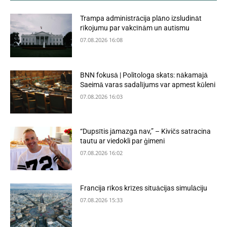
Trampa administrācija plāno izsludināt
rīkojumu par vakcīnām un autismu
07.08.2026 16:08
BNN fokusā | Politologa skats: nākamajā
Saeimā varas sadalījums var apmest kūleni
07.08.2026 16:03
“Dupsītis jāmazgā nav,” – Kivičs satracina
tautu ar viedokli par ģimeni
07.08.2026 16:02
Francija rīkos krīzes situācijas simulāciju
07.08.2026 15:33