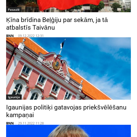
Pasaulē
Ķīna brīdina Beļģiju par sekām, ja tā
atbalstīs Taivānu
BNN
-
09.12.2022 12:31
Igaunija
Igaunijas politiķi gatavojas priekšvēlēšanu
kampaņai
BNN
-
29.11.2022 11:28